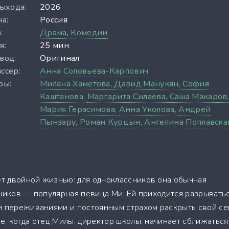
выхода:
2026
а:
Россия
:
Драма
,
Комедии
я:
25 мин
вод:
Оригинал
ссер:
Анна Соловьева-Карпович
ры:
Милана Хаметова,
Давид Манукян,
София
Каштанова,
Маргарита Силаева,
Саша Макаров,
Мария Герасимова,
Анна Уколова,
Андрей
Пынзару,
Роман Курцын,
Ангелина Поплавска
т двойной жизнью: для одноклассников она обычная
нников — популярная певица Ми. Ей приходится разрывать
и переживаниями и постоянным страхом раскрыть свой се
, когда отец Милы, директор школы, начинает сближаться