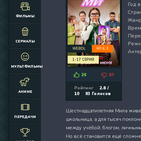
Год 
(12925)
(3076)
Стран
(4392)
(2166)
ФИЛЬМЫ
Жанр
(6692)
(660)
Врем
(2645)
(1830)
Пере
(324)
(2752)
СЕРИАЛЫ
Режи
(2164)
(884)
WEBDL
КП 6.3
Акте
(10686)
(12174)
1-17 СЕРИЯ
(335)
(7063)
МУЛЬТФИЛЬМЫ
(3006)
26
67
(2149)
(308)
Рейтинг
2.8 /
АНИМЕ
10
93
Голосов
(4415)
(4533)
Шестнадцатилетняя Мила живё
(3222)
ПЕРЕДАЧИ
школьница, а для тысяч покло
(3576)
между учёбой, блогом, личным
(576)
Но всё становится ещё сложнее