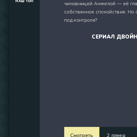
НАШ ТОП
чиновницей Анжелой — её глав
(34291)
собственное спокойствие. Но с
(39129)
под контроля?
(737)
СЕРИАЛ ДВОЙН
Смотреть
2 плеер