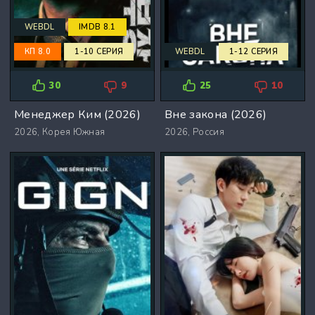
WEBDL
IMDB 8.1
КП 8.0
1-10 СЕРИЯ
WEBDL
1-12 СЕРИЯ
30
9
25
10
Менеджер Ким (2026)
Вне закона (2026)
2026,
Корея Южная
2026,
Россия