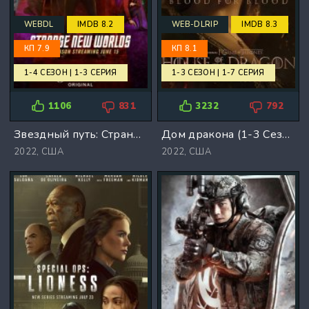
WEBDL
IMDB 8.2
WEB-DLRIP
IMDB 8.3
КП 7.9
КП 8.1
1-4 СЕЗОН | 1-3 СЕРИЯ
1-3 СЕЗОН | 1-7 СЕРИЯ
1106
831
3232
792
Звездный путь: Странные новые миры (1-4 Сезон)
Дом дракона (1-3 Сезон)
2022,
США
2022,
США