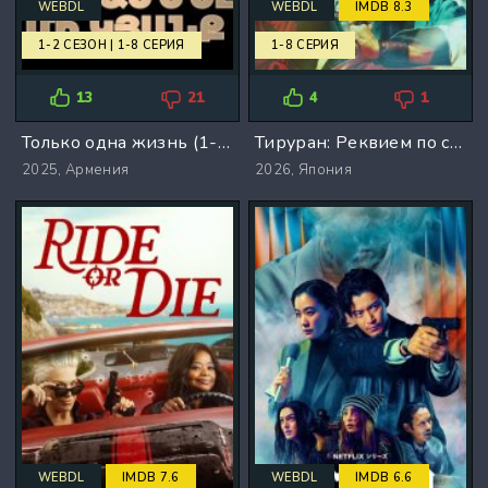
WEBDL
WEBDL
IMDB 8.3
1-2 СЕЗОН | 1-8 СЕРИЯ
1-8 СЕРИЯ
13
21
4
1
Только одна жизнь (1-2 Сезон)
Тируран: Реквием по синсэнгуми (2026)
2025,
Армения
2026,
Япония
WEBDL
IMDB 7.6
WEBDL
IMDB 6.6