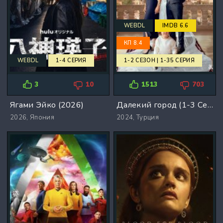
WEBDL
IMDB 6.6
КП 8.4
WEBDL
1-4 СЕРИЯ
1-2 СЕЗОН | 1-35 СЕРИЯ
3
10
1513
703
Ягами Эйко (2026)
Далекий город (1-3 Сезон)
2026,
Япония
2024,
Турция