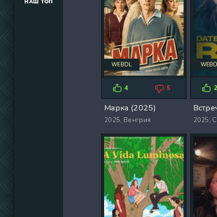
НАШ ТОП
(34291)
(39129)
(737)
WEBDL
WEBD
4
5
Марка (2025)
2025,
Венгрия
2025,