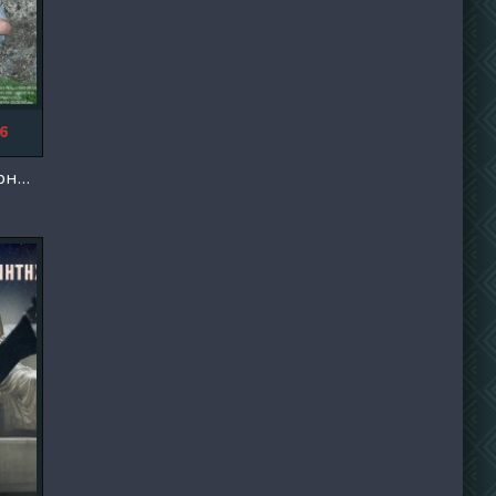
6
Папа Ферике Гернера (2024)