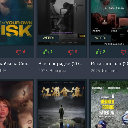
L
WEBDL
WEBDL
2
6
2
5
2
Встречайся на Свой Страх и Риск (2025)
Все в порядке (2025)
Истинное зло (2
США
2025,
Венгрия
2025,
Испания