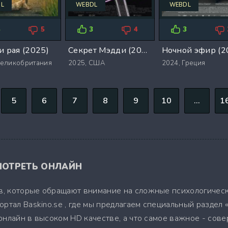
L
WEBDL
WEBDL
4
5
3
4
3
и рая (2025)
Секрет Мэдди (2025)
Ночной эфир (2
еликобритания
2025,
США
2024,
Греция
5
6
7
8
9
10
...
1
ОТРЕТЬ ОНЛАЙН
, которые обращают внимание на сложные психологическ
ртал Baskino.se , где мы предлагаем специальный раздел
онлайн в высоком HD качестве, а что самое важное - сов