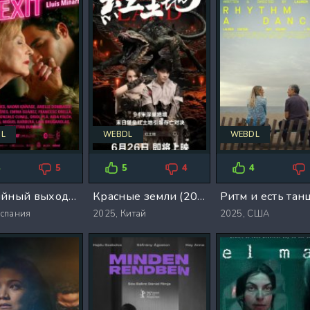
L
WEBDL
WEBDL
4
5
5
4
4
Аварийный выход (2025)
Красные земли (2025)
спания
2025,
Китай
2025,
США