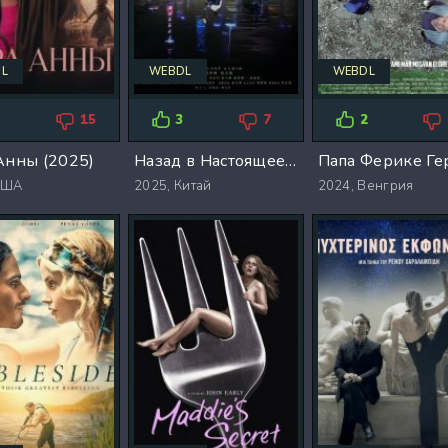
L
WEBDL
WEBDL
3
15
3
7
2
Анны (2025)
Назад в Настоящее (2025)
США
2025,
Китай
2024,
Венгрия