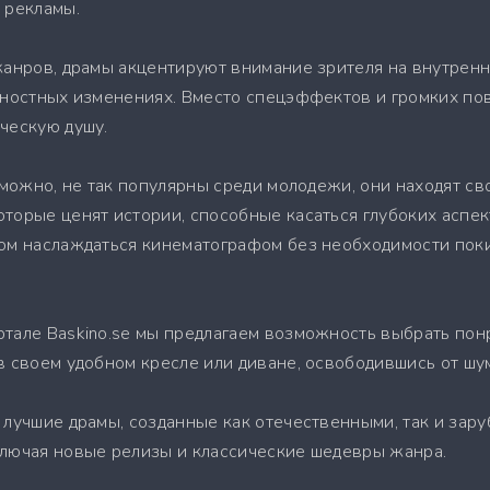
 рекламы.
жанров, драмы акцентируют внимание зрителя на внутренн
чностных изменениях. Вместо спецэффектов и громких п
ческую душу.
зможно, не так популярны среди молодежи, они находят с
торые ценят истории, способные касаться глубоких аспек
ом наслаждаться кинематографом без необходимости поки
ртале Baskino.se мы предлагаем возможность выбрать по
 своем удобном кресле или диване, освободившись от шум
 лучшие драмы, созданные как отечественными, так и за
ключая новые релизы и классические шедевры жанра.