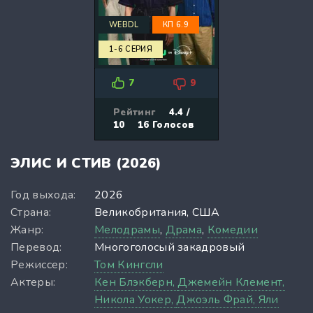
WEBDL
КП 6.9
1-6 СЕРИЯ
7
9
Рейтинг
4.4 /
10
16
Голосов
ЭЛИС И СТИВ (2026)
Год выхода:
2026
Страна:
Великобритания, США
Жанр:
Мелодрамы
,
Драма
,
Комедии
Перевод:
Многоголосый закадровый
Режиссер:
Том Кингсли
Актеры:
Кен Блэкберн,
Джемейн Клемент,
Никола Уокер,
Джоэль Фрай,
Яли