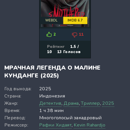
WEBDL
IMDB 6.7
2
11
Рейтинг
1.5 /
10
13
Голосов
МРАЧНАЯ ЛЕГЕНДА О МАЛИНЕ
КУНДАНГЕ (2025)
Год выхода:
2025
Страна:
Индонезия
Жанр:
Детектив
,
Драма
,
Триллер
,
2025
Время:
1 ч 38 мин
Перевод:
Многоголосый закадровый
Режиссер:
Рафки Хидаят
,
Kevin Rahardjo