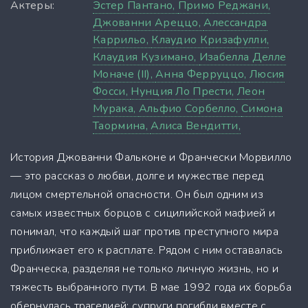
Актеры:
Эстер Пантано,
Примо Реджани,
Джованни Ареццо,
Алессандра
Каррильо,
Клаудио Кризафулли,
Клаудия Кузимано,
Изабелла Делле
Моначе (II),
Анна Ферруццо,
Люсия
Фосси,
Нунция Ло Прести,
Леон
Мурака,
Альфио Сорбелло,
Симона
Таормина,
Алиса Вендитти,
История Джованни Фальконе и Франчески Морвилло
— это рассказ о любви, долге и мужестве перед
лицом смертельной опасности. Он был одним из
самых известных борцов с сицилийской мафией и
понимал, что каждый шаг против преступного мира
приближает его к расплате. Рядом с ним оставалась
Франческа, разделяя не только личную жизнь, но и
тяжесть выбранного пути. В мае 1992 года их борьба
обернулась трагедией: супруги погибли вместе с