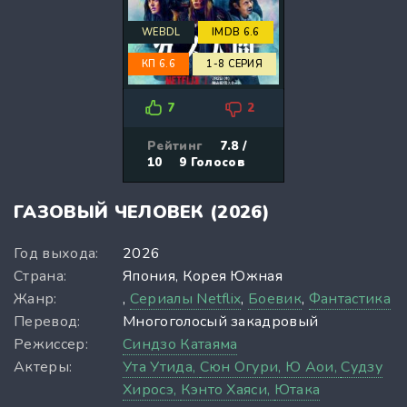
WEBDL
IMDB 6.6
КП 6.6
1-8 СЕРИЯ
7
2
Рейтинг
7.8 /
10
9
Голосов
ГАЗОВЫЙ ЧЕЛОВЕК (2026)
Год выхода:
2026
Страна:
Япония, Корея Южная
Жанр:
,
Сериалы Netflix
,
Боевик
,
Фантастика
Перевод:
Многоголосый закадровый
Режиссер:
Синдзо Катаяма
Актеры:
Ута Утида,
Сюн Огури,
Ю Аои,
Судзу
Хиросэ,
Кэнто Хаяси,
Ютака