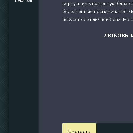
НАШ ТОП
вернуть им утраченную близос
(34291)
болезненные воспоминания. Че
(39129)
искусство от личной боли. Но с
(737)
ЛЮБОВЬ М
Смотреть