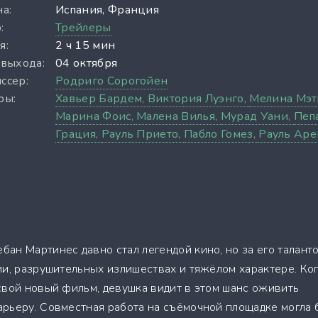
а:
Испания, Франция
:
Трейлеры
я:
2 ч 15 мин
 выхода:
04 октября
ссер:
Родриго Сорогойен
ры:
Хавьер Бардем,
Виктория Луэнго,
Мелина Мэт
Марина Фоис,
Малена Вилья,
Мурад Уани,
Пеп
Грация,
Рауль Прието,
Пабло Гомез,
Рауль Аре
ан Мартинес давно стал легендой кино, но за его талант
ии, разрушительных излишествах и тяжёлом характере. Ко
свой новый фильм, девушка видит в этом шанс оживить
рьеру. Совместная работа на съёмочной площадке могла 