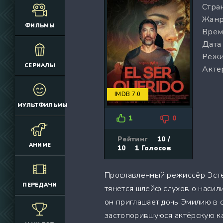
Стран
(12925)
(3076)
Жанр
(4392)
(2166)
ФИЛЬМЫ
Врем
(6692)
(660)
Дата
(2645)
(1830)
Режи
(324)
(2752)
СЕРИАЛЫ
Акте
(2164)
(884)
(10686)
(12174)
IMDB 7.0
(335)
(7063)
МУЛЬТФИЛЬМЫ
(3006)
1
0
(2149)
(308)
Рейтинг
10 /
АНИМЕ
10
1
Голосов
(4415)
(4533)
Прославленный режиссёр Эстеб
(3222)
ПЕРЕДАЧИ
тянется шлейф слухов о насил
(3576)
он приглашает дочь Эмилию в 
(576)
застопорившуюся актёрскую ка