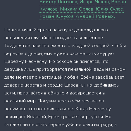
Виктор Логинов,
Игорь Чехов,
Роман
Кулясов,
Михаил Орлов,
Юлия Сулес,
Роман Юнусов,
Андрей Родных,
Прагматичный Ерёма накануне долгожданного
повышения случайно попадает в волшебное
Тридевятое царство вместе с младшей сестрой. Чтобы
вернуться домой, ему нужно рассмешить хмурую
Царевну Несмеяну. Но вскоре выясняется, что
девушка лишь притворяется печальной, ведь на самом
деле мечтает о настоящей любви. Ерёма завоёвывает
доверие царства и сердце Царевны, но, добившись
цели, признаётся в обмане и возвращается в
реальный мир. Получив всё, о чём мечтал, он
понимает, что потерял главное. Когда Несмеяну
похищает Водяной, Ерёма решает вернуться. Но
сможет ли он стать героем уже не ради награды, а