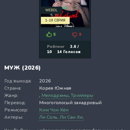
WEBDL
1-10 СЕРИЯ
5
9
Рейтинг
3.6 /
10
14
Голосов
МУЖ (2026)
Год выхода:
2026
Страна:
Корея Южная
Жанр:
,
Мелодрамы
,
Триллеры
Перевод:
Многоголосый закадровый
Режиссер:
Ким Чон Хён
Актеры:
Ли Соль,
Ли Сан Хи,