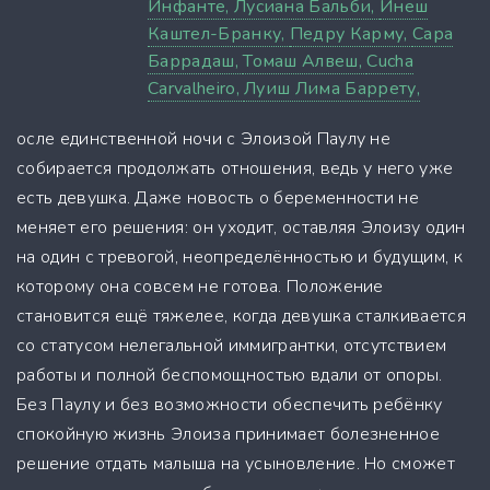
Инфанте,
Лусиана Бальби,
Инеш
Каштел-Бранку,
Педру Карму,
Сара
Баррадаш,
Томаш Алвеш,
Cucha
Carvalheiro,
Луиш Лима Баррету,
осле единственной ночи с Элоизой Паулу не
собирается продолжать отношения, ведь у него уже
есть девушка. Даже новость о беременности не
меняет его решения: он уходит, оставляя Элоизу один
на один с тревогой, неопределённостью и будущим, к
которому она совсем не готова. Положение
становится ещё тяжелее, когда девушка сталкивается
со статусом нелегальной иммигрантки, отсутствием
работы и полной беспомощностью вдали от опоры.
Без Паулу и без возможности обеспечить ребёнку
спокойную жизнь Элоиза принимает болезненное
решение отдать малыша на усыновление. Но сможет