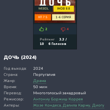
WEBDL
IMDB 8.8
КП 7.5
1-6 СЕРИЯ
2
4
Рейтинг
3.3 /
10
6
Голосов
ДОЧЬ (2024)
Год выхода:
2024
Страна:
Португалия
Жанр:
Драма
Время:
50 мин
Перевод:
Многоголосый закадровый
Режиссер:
Антониу Боржиш Коррея
Актеры:
Жозе Кондеса,
Далила Карму,
Диогу