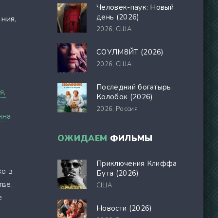
Человек-паук: Новый
день (2026)
ния,
2026,
США
СОУЛМ8ЙТ (2026)
2026,
США
Последний богатырь.
я,
Колобок (2026)
2026,
Россия
нна
ОЖИДАЕМ
ФИЛЬМЫ
Приключения Клиффа
ко в
Бута (2026)
тве,
США
е
Новости (2026)