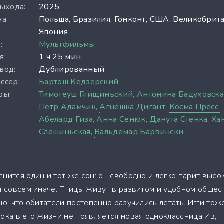
выхода:
2025
а:
Польша, Бразилия, Гонконг, США, Великобрита
Япония
:
Мультфильмы
я:
1 ч 25 мин
вод:
Дублированный
ссер:
Бартош Кедзерский
ры:
Тимотеуш Глищиньский,
Антонина Бадуховска
Петр Адамчик,
Агнешка Дигант,
Косма Пресс,
Абелард Гиза,
Анна Сенюк,
Данута Стенка,
Ха
Слешиньская,
Вальдемар Барвински,
нится один и тот же сон: он свободно и легко парит высо
н совсем иначе. Птицы живут в развитом и удобном общес
но, что обитатели постепенно разучились летать. Игги тож
ока в его жизни не появляется новая одноклассница Ив,