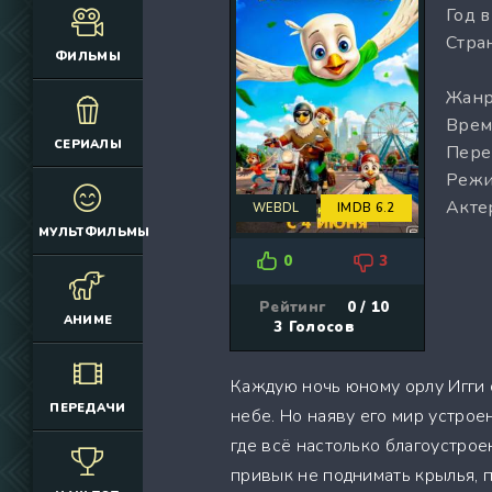
Год 
(12925)
(3076)
Стран
(4392)
(2166)
ФИЛЬМЫ
(6692)
(660)
Жанр
(2645)
(1830)
Врем
(324)
(2752)
СЕРИАЛЫ
Пере
(2164)
(884)
Режи
(10686)
(12174)
Акте
WEBDL
IMDB 6.2
(335)
(7063)
МУЛЬТФИЛЬМЫ
(3006)
0
3
(2149)
(308)
Рейтинг
0 / 10
АНИМЕ
3
Голосов
(4415)
(4533)
Каждую ночь юному орлу Игги с
(3222)
ПЕРЕДАЧИ
небе. Но наяву его мир устрое
(3576)
где всё настолько благоустрое
(576)
привык не поднимать крылья, п