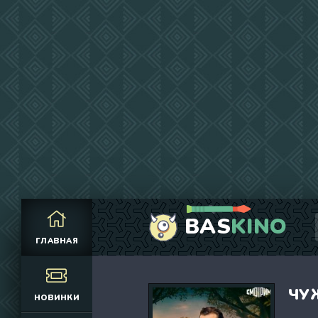
BAS
KINO
(1115)
(6621)
(394)
(3759)
ГЛАВНАЯ
(1061)
(305)
(2686)
(2307)
ЧУ
(21239)
(5964)
НОВИНКИ
(1257)
(630)