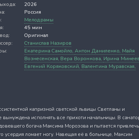
выхода:
2026
а:
Россия
:
Мелодрамы
я:
45 мин
вод:
Оригинал
ссер:
Станислав Назиров
ры:
Екатерина Самойло,
Антон Даниленко,
Майя
Вознесенская,
Вера Воронкова,
Ирина Минеев
Евгений Коряковский,
Валентина Муравская,
ссистенткой капризной светской львицы Светланы и
де вынуждена исполнять все прихоти начальницы. В санато
довевшего богача Максима Морозова и пытается привлечь
о усердия ломает ногу. Навещая её в больнице, Максим