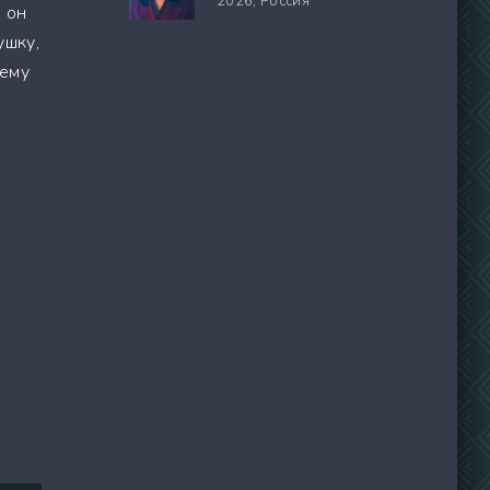
2026,
Россия
 он
ушку,
чему