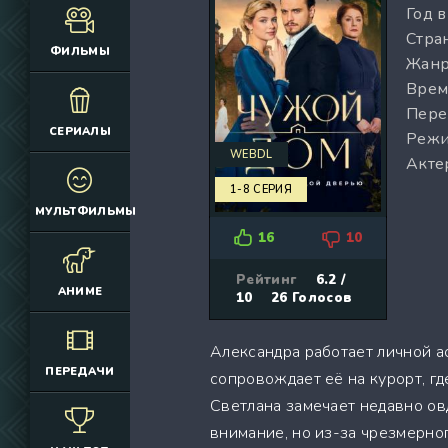
Год 
(12925)
(3076)
Стран
(4392)
(2166)
ФИЛЬМЫ
Жанр
(6692)
(660)
Врем
(2645)
(1830)
Пере
(324)
(2752)
СЕРИАЛЫ
Режи
(2164)
(884)
WEBDL
Акте
(10686)
(12174)
1-8 СЕРИЯ
(335)
(7063)
МУЛЬТФИЛЬМЫ
(3006)
16
10
(2149)
(308)
Рейтинг
6.2 /
АНИМЕ
10
26
Голосов
(4415)
(4533)
Александра работает личной а
(3222)
ПЕРЕДАЧИ
сопровождает её на курорт, г
(3576)
Светлана замечает недавно ов
(576)
внимание, но из-за чрезмерног