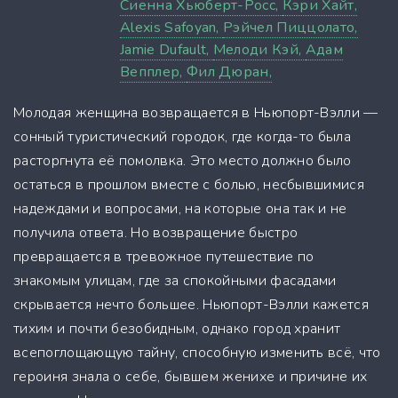
Сиенна Хьюберт-Росс,
Кэри Хайт,
Alexis Safoyan,
Рэйчел Пиццолато,
Jamie Dufault,
Мелоди Кэй,
Адам
Вепплер,
Фил Дюран,
Молодая женщина возвращается в Ньюпорт-Вэлли —
сонный туристический городок, где когда-то была
расторгнута её помолвка. Это место должно было
остаться в прошлом вместе с болью, несбывшимися
надеждами и вопросами, на которые она так и не
получила ответа. Но возвращение быстро
превращается в тревожное путешествие по
знакомым улицам, где за спокойными фасадами
скрывается нечто большее. Ньюпорт-Вэлли кажется
тихим и почти безобидным, однако город хранит
всепоглощающую тайну, способную изменить всё, что
героиня знала о себе, бывшем женихе и причине их