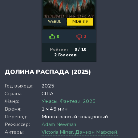
WEBDL
IMDB 6.9
0
2
Рейтинг
0 / 10
2
Голосов
ДОЛИНА РАСПАДА (2025)
Год выхода:
2025
Страна:
США
Жанр:
Ужасы
,
Фэнтези
,
2025
Время:
1 ч 45 мин
Перевод:
Многоголосый закадровый
Режиссер:
Adam Newman
Актеры:
Victoria Mirrer,
Дэмиэн Маффей,