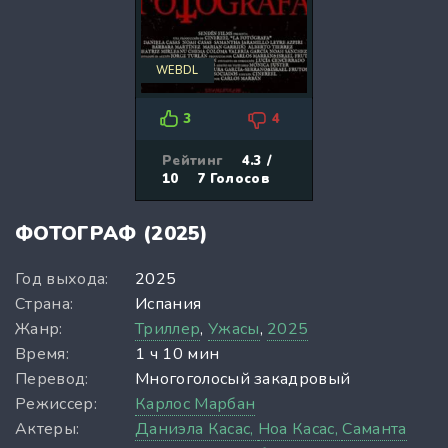
WEBDL
3
4
Рейтинг
4.3 /
10
7
Голосов
ФОТОГРАФ (2025)
Год выхода:
2025
Страна:
Испания
Жанр:
Триллер
,
Ужасы
,
2025
Время:
1 ч 10 мин
Перевод:
Многоголосый закадровый
Режиссер:
Карлос Марбан
Актеры:
Даниэла Касас,
Ноа Касас,
Саманта