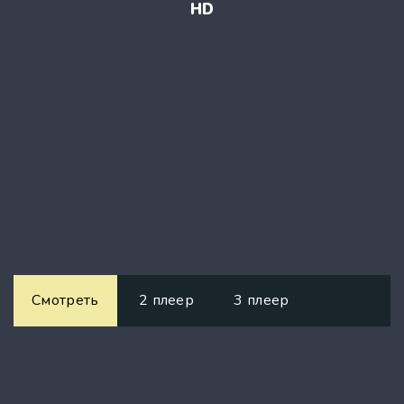
HD
Смотреть
2 плеер
3 плеер