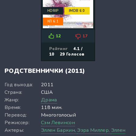
HDRIP
IMDB 6.0
КП 6.1
12
17
Рейтинг
4.1 /
10
29
Голосов
РОДСТВЕННИЧКИ (2011)
Год выхода:
2011
Страна:
США
Жанр:
Драма
Время:
118 мин.
Перевод:
Многоголосый
Режиссер:
Сэм Левинсон
Актеры:
Эллен Баркин,
Эзра Миллер,
Эллен