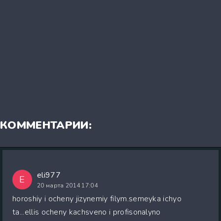
КОММЕНТАРИИ:
eli977
E
20 марта 2014 17:04
horoshiy i ocheny jizynemiy filym.semeyka ichyo
ta...ellis ocheny kachsveno i profisonalyno