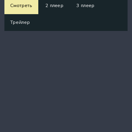
Смотреть
2 плеер
3 плеер
Трейлер