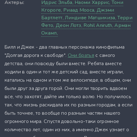
Актеры:
Идрис Эльба,
Наоми Харрис,
Тони
Кгороге,
Риаад Мооса,
Джэми
Бартлетт,
Линдиве Матшикиза,
Терри
Фето,
Деон Лотз,
Rohil Aniruth,
Арман
Окамп,
Билл и Джек - два главных персонажа кинофильма
"Долгая дорога к свободе".
Они братья
с самого
детства, они повсюду были вместе. Ребята вместе
ходили в один и тот же детский сад, вместе играли,
катались на одном и том же велосипеде, в общем, они
были друг за друга горой. Они могли творить вдвоем
все, что захотят, дайте им только волю. Но получилось
так, что жизнь раскидала их по разным городам, а если
быть точнее, то вообще по разным частям нашего
огромного мира. Спустя довольно-таки огромное
количество лет, один из них, а именно Джек узнает о