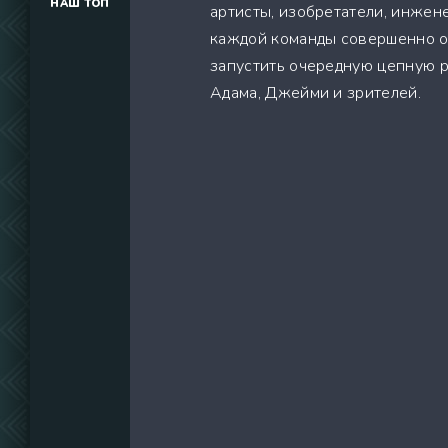
НАШ ТОП
артисты, изобретатели, инжен
(34291)
каждой команды совершенно од
(39129)
запустить очередную цепную р
(737)
Адама, Джейми и зрителей.