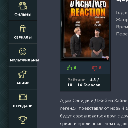
(12925)
(3076)
Год 
(4392)
(2166)
ФИЛЬМЫ
Жанр
(6692)
(660)
Врем
(2645)
(1830)
Пере
(324)
(2752)
СЕРИАЛЫ
(2164)
(884)
(10686)
(12174)
(335)
(7063)
МУЛЬТФИЛЬМЫ
(3006)
6
8
(2149)
(308)
Рейтинг
4.3 /
АНИМЕ
10
14
Голосов
(4415)
(4533)
Адам Сэвидж и Джейми Хайнем
(3222)
ПЕРЕДАЧИ
легенд», представляют новый 
(3576)
будут соревноваться друг с др
(576)
яркие и зрелищные, чем падаю