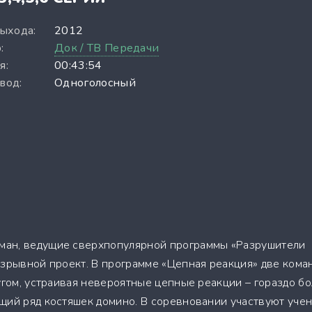
выхода:
2012
:
Док / ТВ Передачи
я:
00:43:54
вод:
Одноголосный
ан, ведущие сверхпопулярной программы «Разрушители
взрывной проект. В программе «Цепная реакция» две кома
угом, устраивая невероятные цепные реакции – гораздо б
щий ряд костяшек домино. В соревновании участвуют учен