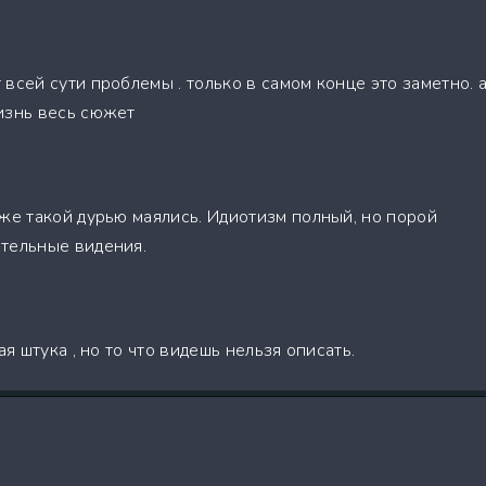
всей сути проблемы . только в самом конце это заметно. 
изнь весь сюжет
оже такой дурью маялись. Идиотизм полный, но порой
тельные видения.
ая штука , но то что видешь нельзя описать.