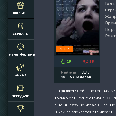
Год 
(12925)
(3076)
Стран
(4392)
(2166)
ФИЛЬМЫ
Жанр
(6692)
(660)
Врем
(2645)
(1830)
Пере
(324)
(2752)
СЕРИАЛЫ
Режи
(2164)
(884)
(10686)
(12174)
КП 5.7
(335)
(7063)
МУЛЬТФИЛЬМЫ
(3006)
19
38
(2149)
(308)
Рейтинг
3.3 /
АНИМЕ
10
57
Голосов
(4415)
(4533)
Он является обыкновенным мо
(3222)
ПЕРЕДАЧИ
Только есть одно отличие. Он 
(3576)
еще ни разу не играл в нее. Н
(576)
В чем заключается эта игра? В