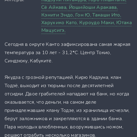
Сё Айкава,
Йошийоши Аракава,
Кэнити Эндо,
Гон Ю,
Такаши Ито,
Харухико Като,
Куроудо Маки,
Ютака
Мацусигэ,
Сегодня в округе Канто зафиксирована самая жаркая
температура за 10 лет - 31,2*С. Центр Токио,
Синдзюку, Кабукитё.
Якудза с грозной репутацией, Кирю Кадзума, клан
Тодзё, выходит из тюрьмы после десятилетней
отсидки. Двое грабителей нападают на банк, но когда
оказывается, что деньги, на самом деле
принадлежавшие клану Тодзе, из хранилища исчезли,
берут заложников и закрепляются в здании банка.
Пара молодых влюбленных, вооружившись ножом,
решают ограбить несколько магазинов.