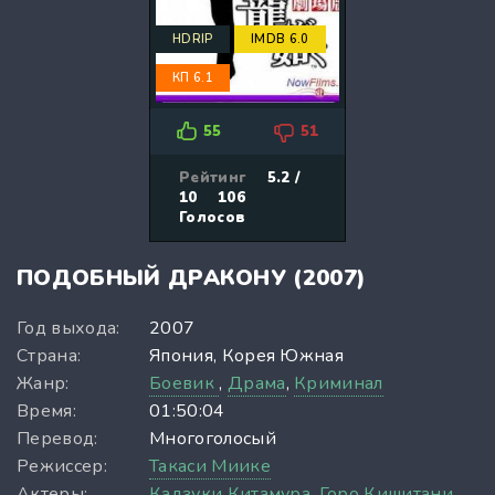
HDRIP
IMDB 6.0
КП 6.1
55
51
Рейтинг
5.2 /
10
106
Голосов
ПОДОБНЫЙ ДРАКОНУ (2007)
Год выхода:
2007
Страна:
Япония, Корея Южная
Жанр:
Боевик
,
Драма
,
Криминал
Время:
01:50:04
Перевод:
Многоголосый
Режиссер:
Такаси Миике
Актеры:
Кадзуки Китамура,
Горо Кишитани,