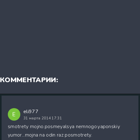
КОММЕНТАРИИ:
eli977
E
31 марта 2014 17:31
smotrety mojno.posmeyalsya nemnogo.yaponskiy
yumor...mojna na odin raz posmotrety.