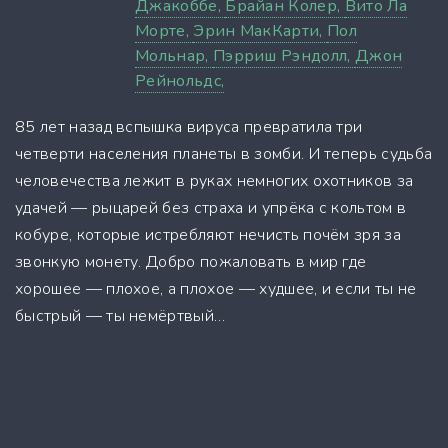
Джакоббе,
Брайан Колер,
Вито Ла
Морте,
Эрин МакКарти,
Пол
Мольнар,
Пэрриш Рэндолл,
Джон
Рейнольдс,
85 лет назад вспышка вируса превратила три
четверти населения планеты в зомби. И теперь судьба
человечества лежит в руках немногих охотников за
удачей — рыцарей без страха и упрёка с кольтом в
кобуре, которые истребляют нечисть почём зря за
звонкую монету. Добро пожаловать в мир где
хорошее — плохое, а плохое — худшее, и если ты не
быстрый — ты немёртвый…