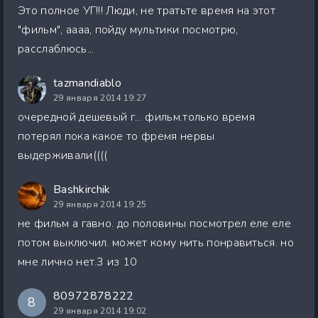
Это полное УГ!!! Люди, не тратьте время на этот
"фильм", аааа, пойду мультики посмотрю,
расслаблюсь...
tazmandiablo
29 января 2014 19:27
очередной дешевый г... фильм.только время
потерял пока какое то фремя нервы
выдерживали((((
Bashkirchik
29 января 2014 19:25
не фильм а гавно. до половины посмотрел еле еле
потом выключил. может кому нить понравиться. но
мне лично нет.3 из 10
80972878222
8
29 января 2014 19:02