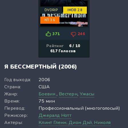
DVDRIP
IMDB 2.8
КП 3.6
371
246
Рейтинг
6 / 10
617
Голосов
Я БЕССМЕРТНЫЙ (2006)
Год выхода:
2006
Страна:
США
Жанр:
Боевик
,
Вестерн
,
Ужасы
Время:
75 мин
Перевод:
Профессиональный (многоголосый)
Режиссер:
Джералд Нотт
Актеры:
Клинт Гленн,
Дион Дэй,
Николя