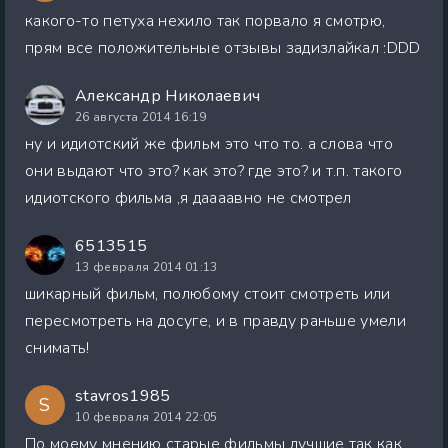
какого-то петуха нехило так порвало я смотрю,
прям все положительные отзывы задизлайкал :DDD
Александр Николаевич
26 августа 2014 16:19
ну и идиотский же фильм это что то. а слова что
они выдают что это? как это? где это? и т.п. такого
идиотского фильма ,я даааавно не смотрел
6513515
13 февраля 2014 01:13
шикарный фильм, полюбому стоит смотреть или
пересмотреть на досуге, и в правду раньше умели
снимать!
stavros1985
S
10 февраля 2014 22:05
По моему мнению старые фильмы лучшие так как