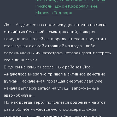
Рисполи,
Джон Кэрролл Линч,
Марсело Тедфорд,
Лос - Анджелес на своем веку достаточно повидал
стихийных бедствий: землетрясений, пожаров,
наводнений. Но сейчас «городу ангелов» предстоит
столкнуться с самой страшной из когда - либо
переживаемых им катастроф, которая грозит стереть
его с лица земли.
В одном из самых населенных районов Лос -
Анджелеса внезапно пришел в активное действие
вулкан. Раскаленная, грозящая смертью лава уже
начала выплескиваться на улицы, запруженные
автомобилями…
Но, как всегда, герой появляется вовремя - на этот
раз в облике мужественного офицера службы
спасения в случае стихийных бедствий, который