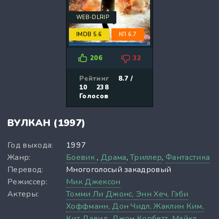
WEB-DLRIP
IMDB 5.6
КП 6.7
206
32
Рейтинг
8.7 /
10
238
Голосов
ВУЛКАН (1997)
Год выхода:
1997
Жанр:
Боевик
,
Драма
,
Триллер
,
Фантастика
Перевод:
Многоголосый закадровый
Режиссер:
Мик Джексон
Актеры:
Томми Ли Джонс,
Энн Хеч,
Гэби
Хоффманн,
Дон Чидл,
Жаклин Ким,
Кит Дэвид,
Джон Корбетт,
Майкл