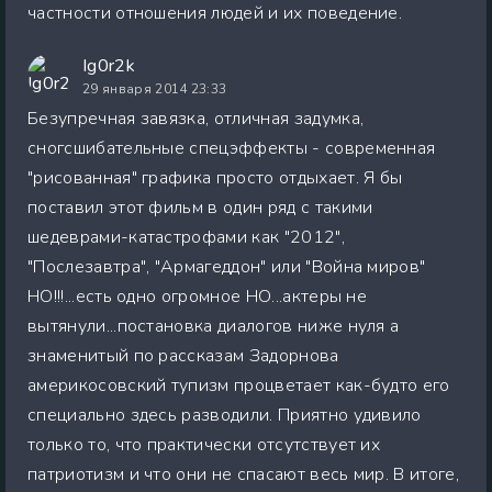
частности отношения людей и их поведение.
Ig0r2k
29 января 2014 23:33
Безупречная завязка, отличная задумка,
сногсшибательные спецэффекты - современная
"рисованная" графика просто отдыхает. Я бы
поставил этот фильм в один ряд с такими
шедеврами-катастрофами как "2012",
"Послезавтра", "Армагеддон" или "Война миров"
НО!!!...есть одно огромное НО...актеры не
вытянули...постановка диалогов ниже нуля а
знаменитый по рассказам Задорнова
америкосовский тупизм процветает как-будто его
специально здесь разводили. Приятно удивило
только то, что практически отсутствует их
патриотизм и что они не спасают весь мир. В итоге,