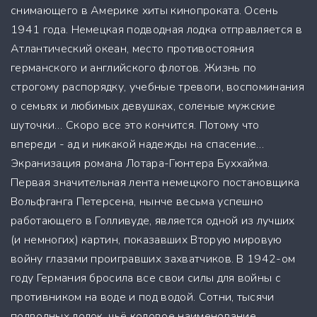
снимающего в Америке хиты кинопроката. Осень
1941 года. Немецкая подводная лодка отправляется в
Атлантический океан, место противостояния
германского и английского флотов. Жизнь по
строгому распорядку, учебные тревоги, воспоминания
о семьях и любимых девушках, соленые мужские
шуточки… Скоро все это кончится. Потому что
впереди - ад и никакой надежды на спасение…
Экранизация романа Лотара-Гюнтера Буххайма.
Первая значительная лента немецкого постановщика
Вольфганга Петерсена, нынче весьма успешно
работающего в Голливуде, является одной из лучших
(и немногих) картин, показавших Вторую мировую
войну глазами проигравших захватчиков. В 1942-ом
году Германия бросила все свои силы для войны с
противником на воде и под водой. Сотни, тысячи
подводных лодок, чьё кодовое наименование