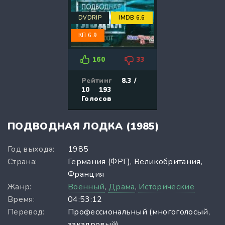
DVDRIP
IMDB 6.6
КП 6.9
160
33
Рейтинг
8.3 /
10
193
Голосов
ПОДВОДНАЯ ЛОДКА (1985)
Год выхода:
1985
Страна:
Германия (ФРГ), Великобритания,
Франция
Жанр:
Военный
,
Драма
,
Исторические
Время:
04:53:12
Перевод:
Профессиональный (многоголосый,
закадровый)