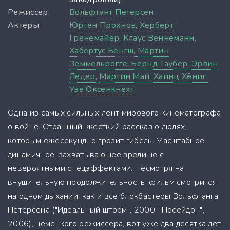
Режиссер:
Вольфганг Петерсен
Актеры:
Юрген Прохнов,
Херберт
Грёнемайер,
Клаус Веннеманн,
Хабертус Бенгш,
Мартин
Земмельрогге,
Бернд Таубер,
Эрвин
Ледер,
Мартин Май,
Хайнц Хёниг,
Уве Оксенкнехт,
Одна из самых сильных лент мирового кинематографа
о войне. Страшный, жесткий рассказ о людях,
которым ежесекундно грозит гибель. Масштабное,
динамичное, захватывающее зрелище с
невероятными спецэффектами. Несмотря на
внушительную продолжительность, фильм смотрится
на одном дыхании, как и все блокбастеры Вольфганга
Петерсена ("Идеальный шторм", 2000, "Посейдон",
2006), немецкого режиссера, вот уже два десятка лет