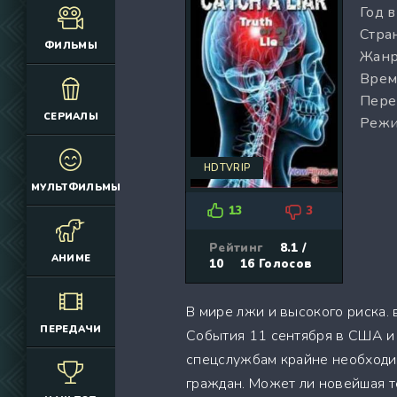
Год 
(12925)
(3076)
Стран
(4392)
(2166)
ФИЛЬМЫ
Жанр
(6692)
(660)
Врем
(2645)
(1830)
Пере
(324)
(2752)
СЕРИАЛЫ
Режи
(2164)
(884)
(10686)
(12174)
HDTVRIP
(335)
(7063)
МУЛЬТФИЛЬМЫ
(3006)
13
3
(2149)
(308)
Рейтинг
8.1 /
АНИМЕ
10
16
Голосов
(4415)
(4533)
В мире лжи и высокого риска.
(3222)
ПЕРЕДАЧИ
События 11 сентября в США и 
(3576)
спецслужбам крайне необходи
(576)
граждан. Может ли новейшая т