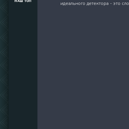
НАШ ТОП
идеального детектора - это сл
(34291)
(39129)
(737)