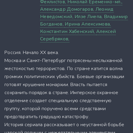
Феклистов,
Николай Еременко-мл.,
Александр Домогаров,
Леонид
Неведомский,
Илзе Лиепа,
Владимир
Богданов,
Ирина Апексимова,
Константин Хабенский,
Алексей
Серебряков,
Россия. Начало ХХ века.
Москва и Санкт-Петербург потрясены неслыханной
жестокостью террористов. По стране катится волна
громких политических убийств. Боевые организации
готовят крушение монархии. Власть пытается
сохранить порядок в стране. Имперское охранное
отделение создает специальную следственную
группу, которой поручено всеми средствами
предотвратить грядущую катастрофу.
История сериала рассказывает о неустанной борьбе
царской полиции с нежелательными элементами,