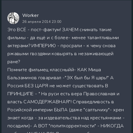
Worker
26 апреля 2014 23:00
Это ВСЁ - пост-фактум! ЗАЧЕМ снимать такие
фильмы - да ещё и с более- менее талантливыми
актерами? ИМПЕРИЮ - просрали - к чему снова
ржавыми гвоздями ковырять в незаживающей
ране?
Помните фильмец классныйй- КАК Миша
Бальзаминов говаривал -"ЭХ был бы Я царь!" А
Россия БЕЗ ЦАРЯ не может существовать В
ПРИНЦИПЕ - " На руси есть вера Православная и
власть САМОДЕРЖАВНАЯ"! Справедливость в
Росийской империи БЫЛА (даже "салтычиху"- хрен
знает когда - за издевательства над крестьянками -
посадили)- А ВОТ "политкорректности" - НИКОГДА