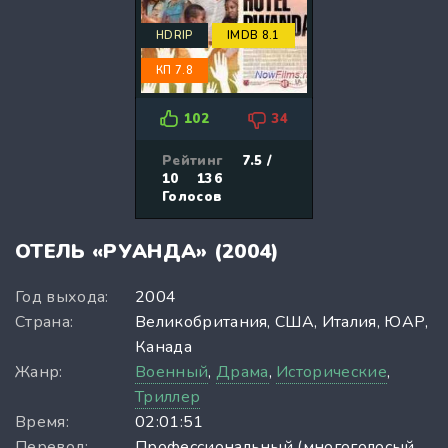
HDRIP
IMDB 8.1
КП 7.8
102
34
Рейтинг
7.5 /
10
136
Голосов
ОТЕЛЬ «РУАНДА» (2004)
Год выхода:
2004
Страна:
Великобритания, США, Италия, ЮАР,
Канада
Жанр:
Военный
,
Драма
,
Исторические
,
Триллер
Время:
02:01:51
Перевод:
Профессиональный (многоголосый,