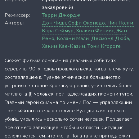
закадровый)
Режиссер:
Терри Джордж
Актеры:
Дон Чидл,
Софи Оконедо,
Ник Нолти,
Кэра Сеймур,
Хоакин Феникс,
Жан
Рено,
Колани Мали,
Десмонд Дюбэ,
Хаким Кае-Казим,
Тони Кгороге,
Сюжет фильма основан на реальных событиях
середины 90-х годов прошлого века, когда племя хуту,
составлявшее в Руанде этническое большинство,
устроило в стране кровавую резню, уничтожив более
миллиона (!) человек, принадлежавших племени тутси.
Главный герой фильма по имени Пол — управляющий
престижного отеля в столице Руанды, в котором от
убийц укрылись несколько сотен человек. Пол делает
все от него зависящее, чтобы их спасти. Ситуация
осложняется тем, что жена Пола также принадлежит