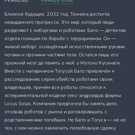
Режиссер:
Мамору Осии
Близкое будущее, 2032 год. Техника достигла
невиданного прогресса. Это мир, который люди
разделяют с киборгами и роботами. Бато — детектив
отдела полиции по борьбе с терроризмом. Он —
живой киборг, оснащённый искусственными руками,
ногами и прочими частями тела. Остался лишь его
прежний мозг да память о ней, о Мотоко Кусанаги.
Вместе с напарником Тогусой Бато привлечён к
расследованию серии убийств роботами своих
владельцев, причём все роботы относятся к
эспериментальной модели секс-андроидов фирмы
Locus Solus. Компания предпочла бы замять дело,
отозвав роботов с рынка и договорившись с
родственниками погибших. Но Бато и Тогуса — не из
тех, с кем можно заключить полюбовную сделку.