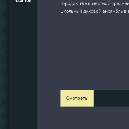
НАШ ТОП
городок, где в местной средне
(34291)
школьный духовой ансамбль в в
(39129)
(737)
Смотреть