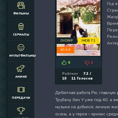
Год 
(12925)
(3076)
Стран
(4392)
(2166)
ФИЛЬМЫ
Жанр
(6692)
(660)
Врем
(2645)
(1830)
Пере
(324)
(2752)
СЕРИАЛЫ
Режи
(2164)
(884)
DVDRIP
IMDB 7.1
Акте
(10686)
(12174)
КП 6.9
(335)
(7063)
МУЛЬТФИЛЬМЫ
(3006)
8
3
(2149)
(308)
Рейтинг
7.3 /
АНИМЕ
10
11
Голосов
(4415)
(4533)
Дебютная работа Рю, главную 
(3222)
ПЕРЕДАЧИ
Трубачу Хен У уже под 40, а е
(3576)
музыке не добился, личную жиз
(576)
осень, а у героя – кризис сре