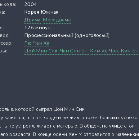
выхода:
2004
а:
Корея Южная
:
Драма
,
Мелодрама
я:
128 минут.
вод:
Профессиональный (одноголосый)
ссер:
Рю Чан Ха
ры:
Цой Мин Сик,
Чан Син Ен,
Ким Хо Чон,
Ким Ен
роль в которой сыграл Цой Мин Сик.
му кажется, что он вроде и не жил совсем: больших успехо
нь не устроил, живет с матерью. В общем, на улице стоит
днего возраста. В конце осени Хен У отправится в маленьки