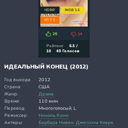
HDRIP
IMDB 5.6
КП 7.0
26
14
Рейтинг
6.5 /
10
40
Голосов
ИДЕАЛЬНЫЙ КОНЕЦ (2012)
Год выхода:
2012
Страна:
США
Жанр:
Драма
Время:
110 мин.
Перевод:
Многоголосый, L
Режиссер:
Николь Конн
Актеры:
Барбара Нивен,
Джессика Кларк,