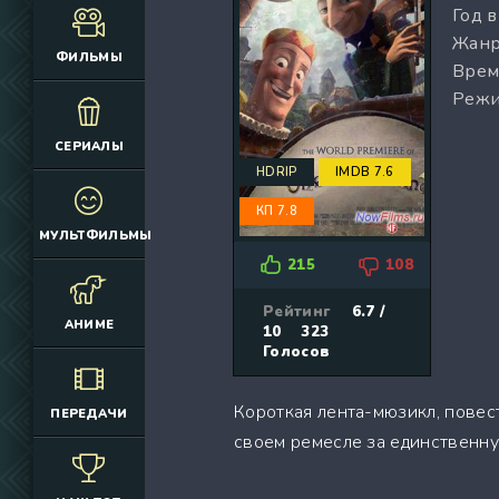
Год 
(12925)
(3076)
Жанр
(4392)
(2166)
ФИЛЬМЫ
Врем
(6692)
(660)
Режи
(2645)
(1830)
(324)
(2752)
СЕРИАЛЫ
(2164)
(884)
HDRIP
IMDB 7.6
(10686)
(12174)
КП 7.8
(335)
(7063)
МУЛЬТФИЛЬМЫ
(3006)
215
108
(2149)
(308)
Рейтинг
6.7 /
АНИМЕ
10
323
(4415)
Голосов
(4533)
(3222)
Короткая лента-мюзикл, повес
ПЕРЕДАЧИ
(3576)
своем ремесле за единственну
(576)