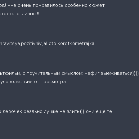
лов! мне очень понравилось особенно сюжет
реть! отлично!!!
avitsya,pozitivniy,jal cto korotkometrajka
ьтфильм, с поучительным смыслом: нефиг выеживаться)))
т удовольствие от просмотра.
о девочек реально лучше не злить))) они еще те