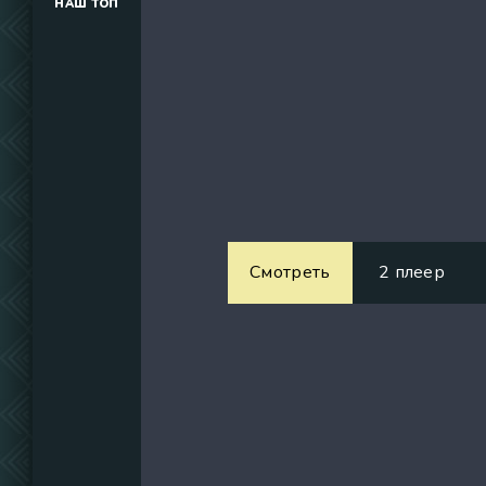
НАШ ТОП
(34291)
(39129)
(737)
Смотреть
2 плеер