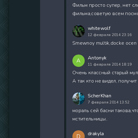
Фильм просто супер, нет с
фильма,советую всем посмот
whitewolf
12 февраля 2014 23:16
Smewnoy multik,docke ocen nr
Antonyk
A
11 февраля 2014 18:19
Очень классный старый мул
А так кто не видел, получи
ScherKhan
7 февраля 2014 13:52
мораль сей басни такова,чт
мстительницы..
drakyla
D