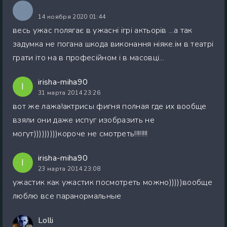
14 ноября 2020 01:44
весь ужас полягає в ужасні ігрі актьорів ...а так
задумка не погана шкода виконання ніяке.ім в театрі
грати іто на в професійном і в масовці...
irisha-miha90
I
31 марта 2014 23:26
вот же лажа!актрисы фигня полная где их вообще
взяли они даже испуг изобразить не
могут)))))))))короче не смотреть!!!!!!!!
irisha-miha90
I
23 марта 2014 23:08
ужастик как ужастик посмотреть можно)))))вообще
люблю все паранормальные
Lolli