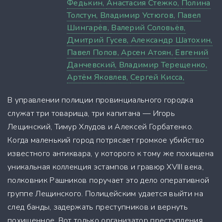
Федькин,
Анастасия Стежко,
Полина
Толстун,
Владимир Устюгов,
Павел
Шингарёв,
Валерий Соловьёв,
Дмитрий Гусев,
Александр Шатохин,
Павел Попов,
Арсен Атоян,
Евгений
Данчевский,
Владимир Терещенко,
Артём Яковлев,
Сергей Кисса,
В управлении полиции провинциального городка
служат три товарища, три капитана — Игорь
Лещинский, Тимур Хлудов и Алексей Горбатенко.
Когда маленький город потрясает громкое убийство
известного антиквара, у которого к тому же похищена
уникальная коллекция эстампов и гравюр XVIII века,
полковник Рашников поручает это дело оперативной
группе Лещинского. Полицейским удается выйти на
след банды, задержать преступников и вернуть
похищенное. Вот только организатор преступления