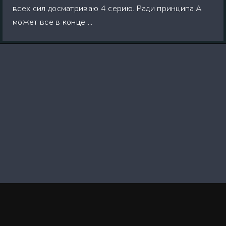
всех сил досматриваю 4 серию. Ради принципа.А
может все в конце ...