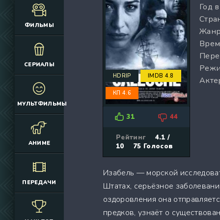
Год 
(12925)
(3076)
Стран
(4392)
(2166)
ФИЛЬМЫ
Жанр
(6692)
(660)
Врем
(2645)
(1830)
Пере
(324)
(2752)
СЕРИАЛЫ
Режи
(2164)
(884)
HDRIP
IMDB 4.8
Акте
(10686)
(12174)
КП 4.6
(335)
(7063)
МУЛЬТФИЛЬМЫ
(3006)
31
44
(2149)
(308)
Рейтинг
4.1 /
АНИМЕ
10
75
Голосов
(4415)
(4533)
Изабель — морской исследова
(3222)
ПЕРЕДАЧИ
Штатах, серьёзное заболевани
(3576)
оздоровления она отправляется
(576)
предков, узнаёт о существова