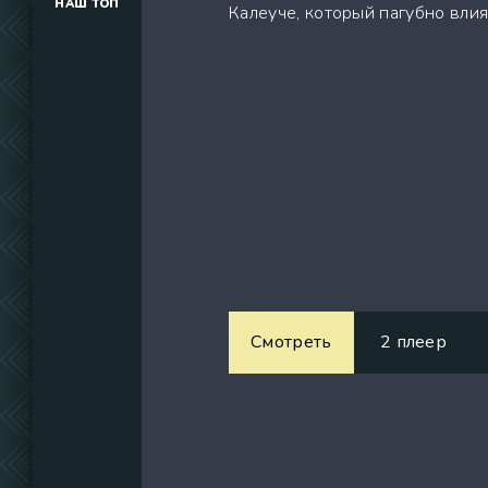
НАШ ТОП
Калеуче, который пагубно вли
(34291)
(39129)
(737)
Смотреть
2 плеер