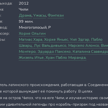
выхода:
2012
а:
Чили
:
Драма
,
Ужасы
,
Фэнтези
я:
99 мин.
вод:
Многоголосый, P
ссер:
Хорхе Ольгин
ры:
Матиас Хара,
Хорхе Яньес,
Уил Эдгар,
Пабло
Шварц,
Лус Вальдивьесо,
Марсело Алонсо,
Вик
Монтеро,
Эдуардо Паксеко,
Каталина Сааведра
Жизель Итье,
Хуан Пабло Миранда,
тель латинского происхождения, работающая в Соединен
е которой вынуждает её покинуть работу. В целях
 на остров Чилоэ, что на юге Чили, и изучая историю сво
нии удивительной легенды про корабль-призрак под назв