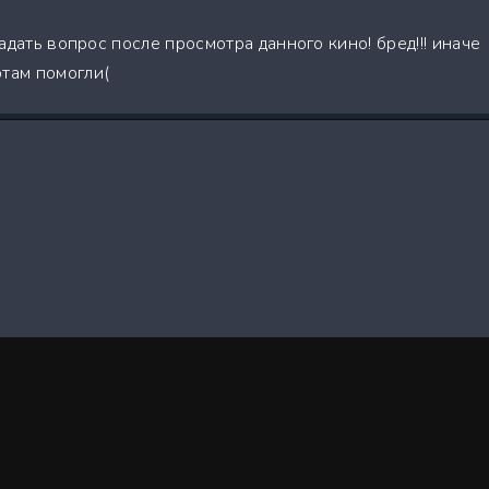
 задать вопрос после просмотра данного кино! бред!!! иначе
отам помогли(