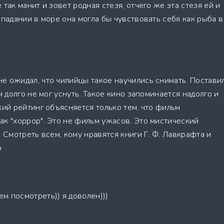
так манит и зовет родная стезя, отчего же эта стезя ей и
опадании в море она могла бы чувствовать себя как рыба в
е ожидал, что чилийцы такое научились снимать. Постави
м долго не мог уснуть. Такое кино запоминается надолго и
кий рейтинг объясняется только тем, что фильм
ак "хоррор". Это не фильм ужасов. Это мистический
. Смотреть всем, кому нравятся книги Г. Ф. Лавкрафта и
о
м посмотреть)) я доволен)))