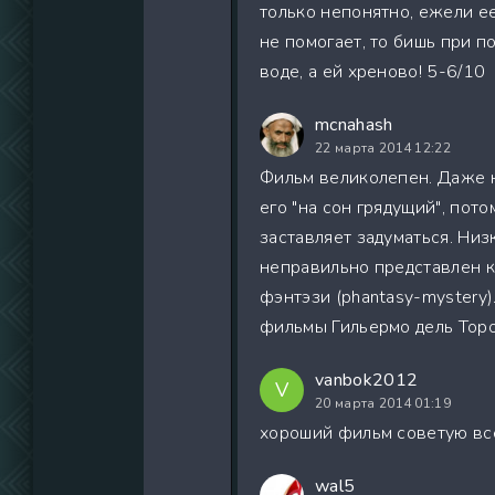
только непонятно, ежели ее 
не помогает, то бишь при п
воде, а ей хреново! 5-6/10
mcnahash
22 марта 2014 12:22
Фильм великолепен. Даже н
его "на сон грядущий", пото
заставляет задуматься. Низ
неправильно представлен к
фэнтэзи (phantasy-mystery)
фильмы Гильермо дель Тор
vanbok2012
V
20 марта 2014 01:19
хороший фильм советую все
wal5