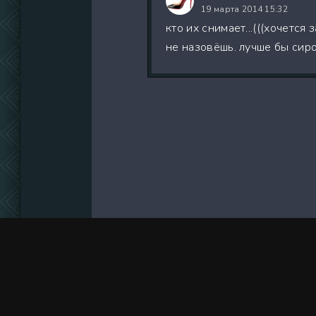
19 марта 2014 15:32
кто их снимает...(((хочется
не назовёшь. лучше бы сир