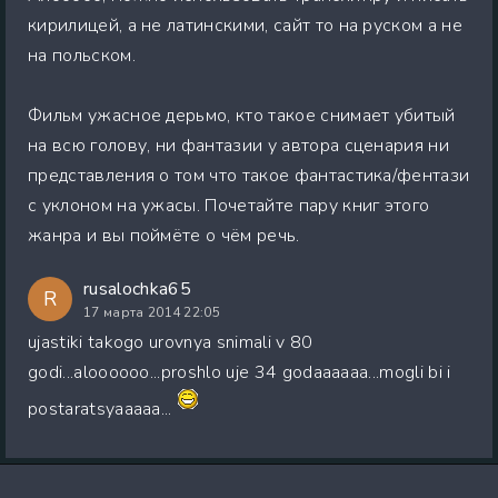
кирилицей, а не латинскими, сайт то на руском а не
на польском.
Фильм ужасное дерьмо, кто такое снимает убитый
на всю голову, ни фантазии у автора сценария ни
представления о том что такое фантастика/фентази
с уклоном на ужасы. Почетайте пару книг этого
жанра и вы поймёте о чём речь.
rusalochka65
R
17 марта 2014 22:05
ujastiki takogo urovnya snimali v 80
godi...aloooooo...proshlo uje 34 godaaaaaa...mogli bi i
postaratsyaaaaa...