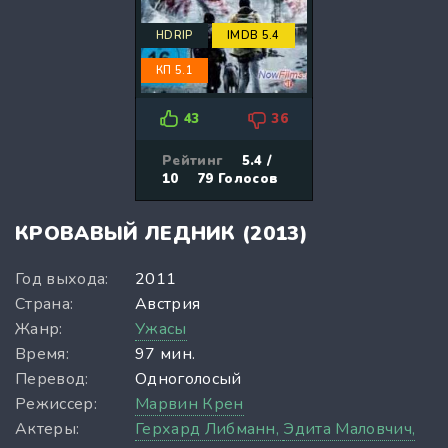
HDRIP
IMDB 5.4
КП 5.1
43
36
Рейтинг
5.4 /
10
79
Голосов
КРОВАВЫЙ ЛЕДНИК (2013)
Год выхода:
2011
Страна:
Австрия
Жанр:
Ужасы
Время:
97 мин.
Перевод:
Одноголосый
Режиссер:
Марвин Крен
Актеры:
Герхард Либманн,
Эдита Маловчич,