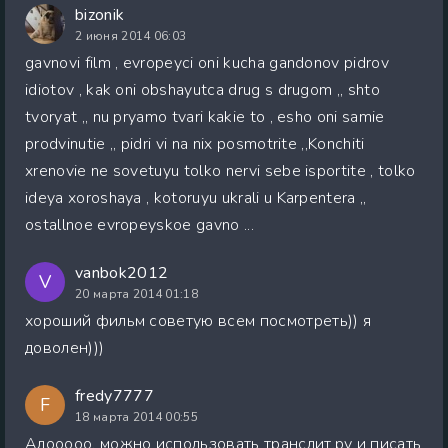
bizonik
2 июня 2014 06:03
gavnovi film , evropeyci oni kucha gandonov pidrov
idiotov , kak oni obshayutca drug s drugom ,, shto
tvoryat ,, nu pryamo tvari kakie to , esho oni samie
prodvinutie ,, pidri vi na nix posmotrite ,,Konchiti
xrenovie ne sovetuyu tolko nervi sebe isportite , tolko
ideya xoroshaya , kotoruyu ukrali u Karpentera ,,
ostallnoe evropeyskoe gavno ...
vanbok2012
V
20 марта 2014 01:18
хороший фильм советую всем посмотреть)) я
доволен)))
fredy7777
F
18 марта 2014 00:55
Алооооо, можно использовать транслит.ру и писать