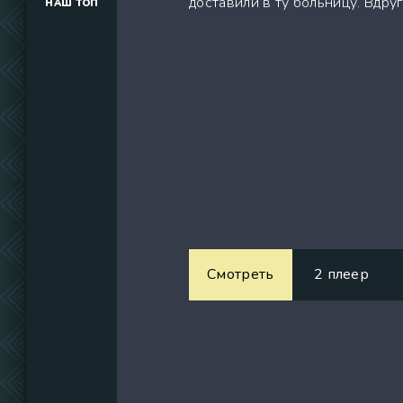
доставили в ту больницу. Вдру
НАШ ТОП
(34291)
(39129)
(737)
Смотреть
2 плеер