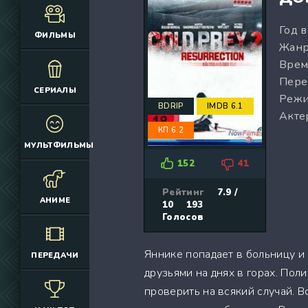
(12925)
(3076)
Год 
(4392)
(2166)
ФИЛЬМЫ
Жанр
(6692)
(660)
Врем
(2645)
(1830)
Пере
(324)
(2752)
СЕРИАЛЫ
Режи
(2164)
(884)
BDRIP
IMDB 6.1
Акте
(10686)
(12174)
КП 6.2
(335)
(7063)
МУЛЬТФИЛЬМЫ
(3006)
152
41
(2149)
(308)
Рейтинг
7.9 /
АНИМЕ
10
193
(4415)
Голосов
(4533)
(3222)
Яннике попадает в больницу и
ПЕРЕДАЧИ
(3576)
друзьями на днях в горах. Пол
(576)
проверить на всякий случай. В