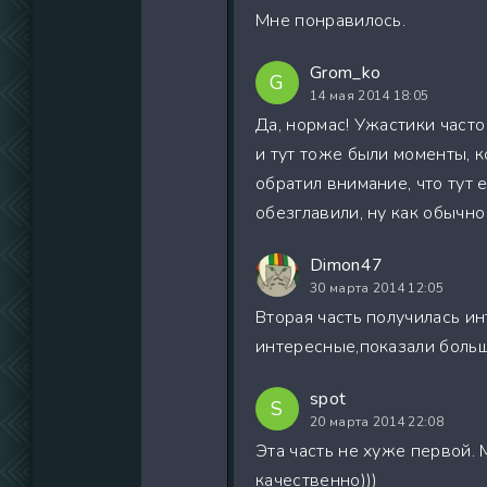
Мне понравилось.
Grom_ko
G
14 мая 2014 18:05
Да, нормас! Ужастики част
и тут тоже были моменты, 
обратил внимание, что тут е
обезглавили, ну как обычно
Dimon47
30 марта 2014 12:05
Вторая часть получилась ин
интересные,показали больш
spot
S
20 марта 2014 22:08
Эта часть не хуже первой. 
качественно)))