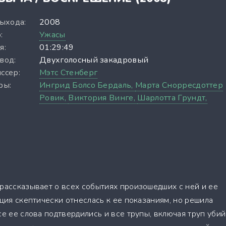
выхода:
2008
:
Ужасы
я:
01:29:49
вод:
Двухголосный закадровый
ссер:
Мэтс Стенберг
ры:
Ингрид Болсо Бердаль,
Марта Снорресдоттер
Ровик,
Виктория Винге,
Шарлотта Грундт,
 рассказывает о всех событиях произошедших с ней и ее
иция скептически отнеслась к ее показаниям, но решила
се ее слова подтвердились и все трупы, включая труп уби