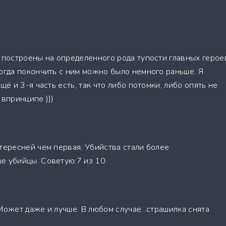
о построены на определенного рода тупости главных герое
когда покончить с ним можно было немного раньше. Я
щё и 3-я часть есть, так что либо потомки, либо опять не
 впринципе )))
тересней чем первая. Убийства стали более
е убийцы. Советую:7 из 10
Может даже и лучше. В любом случае...страшилка снята