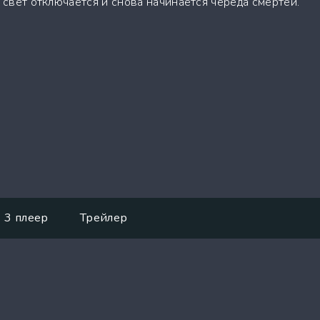
г свет отключается и снова начинается череда смертей.
3 плеер
Трейлер