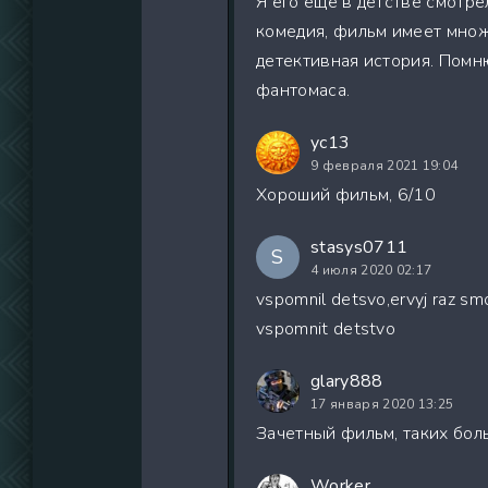
Я его еще в детстве смотре
комедия, фильм имеет множ
детективная история. Помню
фантомаса.
yc13
9 февраля 2021 19:04
Хороший фильм, 6/10
stasys0711
S
4 июля 2020 02:17
vspomnil detsvo,ervyj raz sm
vspomnit detstvo
glary888
17 января 2020 13:25
Зачетный фильм, таких бол
Worker