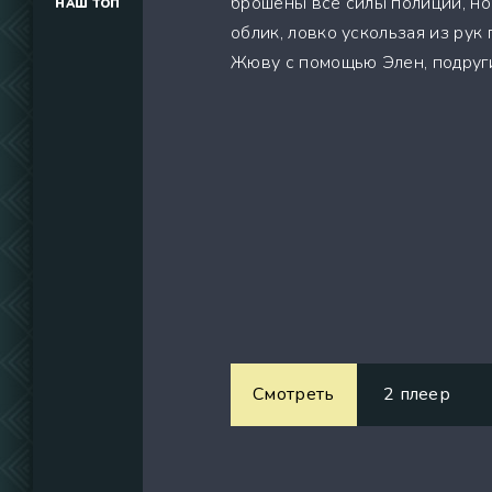
брошены все силы полиции, но
НАШ ТОП
(34291)
облик, ловко ускользая из рук
(39129)
Жюву с помощью Элен, подруг
(737)
Смотреть
2 плеер