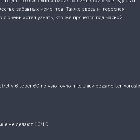
л. Тогда это был один из моих любимых фильмов. Здесь и
ество забавных моментов. Также здесь интересная,
 я очень хотел узнать, кто же прячется под маской
otrel v 6 teper 60 no vsio rovno milo zhiuv bezsmerten,xorosh
ьше не делают 10/10