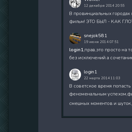
12 декабря 2014 20:55
В провинциальных городах в
фильм! ЭТО БЫЛ - КАК ГЛО
snejok581
19 июня 2014 07:51
login1
,прав,это просто на
без исключений.а сочетан
login1
22 марта 2014 11:03
В советское время попасть
феноменальным успехом,фил
смешных моментов и шуток,