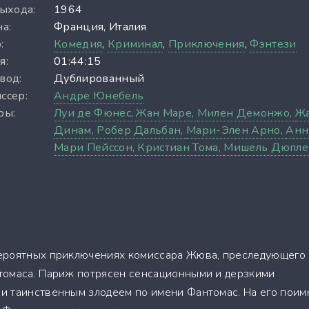
выхода:
1964
а:
Франция, Италия
:
Комедия
,
Криминал
,
Приключения
,
Фэнтези
я:
01:44:15
вод:
Дублированный
ссер:
Андре Юнебель
ры:
Луи де Фюнес,
Жан Маре,
Милен Демонжо,
Ж
Динам,
Робер Дальбан,
Мари-Элен Арно,
Анн
Мари Пейссон,
Кристиан Тома,
Мишель Дюпле
ероятных приключениях комиссара Жюва, преследующего
томаса. Париж потрясен сенсационными и дерзкими
и таинственным злодеем по имени Фантомас. На его поим