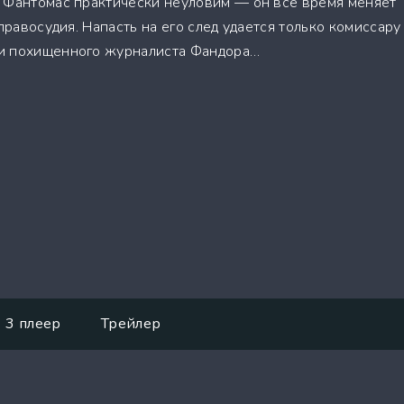
 Фантомас практически неуловим — он все время меняет
 правосудия. Напасть на его след удается только комиссару
и похищенного журналиста Фандора…
3 плеер
Трейлер