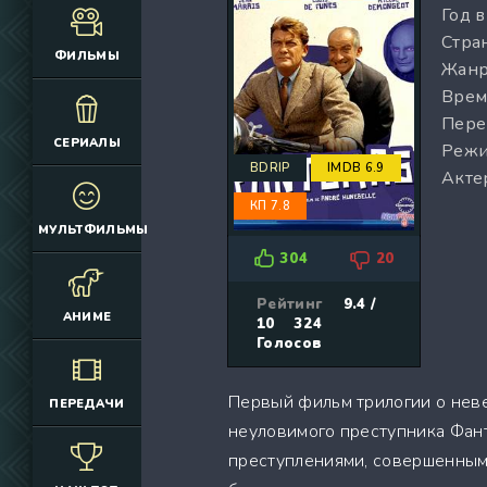
Год 
(12925)
(3076)
Стран
(4392)
(2166)
ФИЛЬМЫ
Жанр
(6692)
(660)
Врем
(2645)
(1830)
Пере
(324)
(2752)
СЕРИАЛЫ
Режи
(2164)
(884)
BDRIP
IMDB 6.9
Акте
(10686)
(12174)
КП 7.8
(335)
(7063)
МУЛЬТФИЛЬМЫ
(3006)
304
20
(2149)
(308)
Рейтинг
9.4 /
АНИМЕ
10
324
(4415)
Голосов
(4533)
(3222)
Первый фильм трилогии о нев
ПЕРЕДАЧИ
(3576)
неуловимого преступника Фан
(576)
преступлениями, совершенным