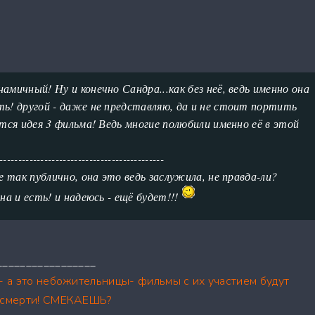
амичный! Ну и конечно Сандра...как без неё, ведь именно она
ь! другой - даже не представляю, да и не стоит портить
ится идея 3 фильма! Ведь многие полюбили именно её в этой
--------------------------------------------
е так публично, она это ведь заслужила, не правда-ли?
на и есть! и надеюсь - ещё будет!!!
_________________
 - а это небожительницы- фильмы с их участием будут
х смерти! СМЕКАЕШЬ?