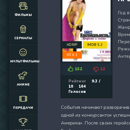
(12925)
(3076)
Год 
(4392)
(2166)
ФИЛЬМЫ
Стран
(6692)
(660)
Жанр
(2645)
(1830)
Врем
(324)
(2752)
СЕРИАЛЫ
Пере
(2164)
(884)
HDRIP
IMDB 5.2
Режи
(10686)
(12174)
КП 6.1
Акте
(335)
(7063)
МУЛЬТФИЛЬМЫ
(3006)
152
12
(2149)
(308)
Рейтинг
9.3 /
АНИМЕ
10
164
(4415)
Голосов
(4533)
(3222)
События начинают разворачива
ПЕРЕДАЧИ
(3576)
одной из конкурсанток успешн
(576)
Америка». После своих геройс