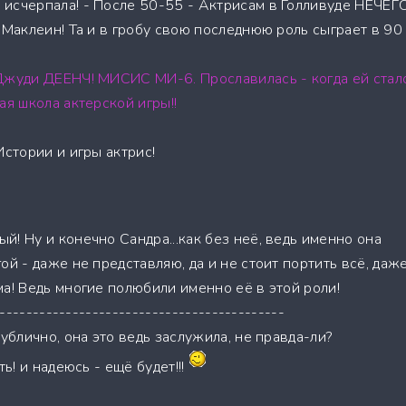
исчерпала! - После 50-55 - Актрисам в Голливуде НЕЧЕГ
 Маклеин! Та и в гробу свою последнюю роль сыграет в 90
Джуди ДЕЕНЧ! МИСИС МИ-6. Прославилась - когда ей стал
ая школа актерской игры!!
Истории и игры актрис!
! Ну и конечно Сандра...как без неё, ведь именно она
ой - даже не представляю, да и не стоит портить всё, даж
а! Ведь многие полюбили именно её в этой роли!
-------------------------------------------
публично, она это ведь заслужила, не правда-ли?
ть! и надеюсь - ещё будет!!!