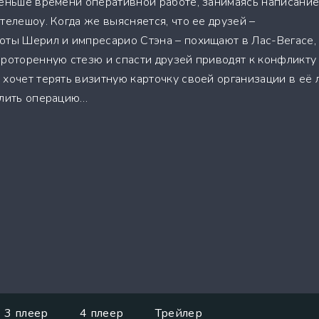
меньше времени оперативной работе, занимаясь написани
телешоу. Когда же выясняется, что ее друзей –
оты Шерил и импресарио Стэна – похищают в Лас-Вегасе,
проторенную стезю и спасти друзей приводят к конфликту
хочет терять визитную карточку своей организации в её 
алить операцию…
3 плеер
4 плеер
Трейлер