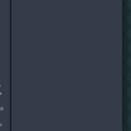
а
а
 Я
!