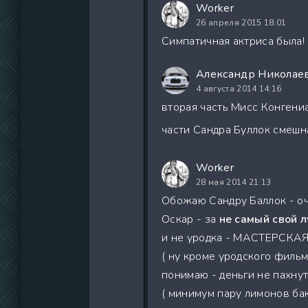
Worker
26 апреля 2015 18:01
Симпатичная актриса была! 
Александр Николае
4 августа 2014 14:16
вторая часть Мисс Конгени
части Сандра Буллок смешн
Worker
28 мая 2014 21:13
Обожаю Сандру Баллок - оче
Оскар - за
не самый свой 
и не уродка - МАСТЕРСКАЯ 
( ну кроме уродского фильм
понимаю - деньги не пахнут
( минимум пару лимонов бак