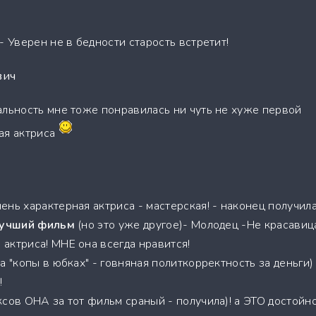
- Уверен не в бедности старость встретит!
вич
альность мне тоже понравилась ни чуть не хуже первой
ая актриса
нь характерная актриса - мастерская! - наконец получил
лучший фильм
(но это уже другое)- Молодец -Не красавиц
актриса! МНЕ она всегда нравится!
а "копы в юбках" - говняная политкорректность за деньги)
!
сов ОНА за тот фильм сраный - получила)! а ЭТО достойно