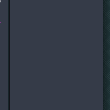
О
о
е