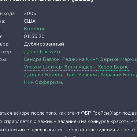
выхода:
2005
а:
США
:
Комедия
я:
01:55:20
вод:
Дублированный
ссер:
Джон Паскуин
ры:
Сандра Баллок,
Реджина Кинг,
Энрике Марки
Уильям Шетнер,
Эрни Хадсон,
Хезер Барнс,
Дидрих Бейдер,
Трит Уильямс,
Абрахам Бенру
Ник Офферман,
ться вскоре после того, как агент ФБР Грейси Харт под в
о справляется с важным заданием на конкурсе красоты «
ких подвигов, сделавших ее звездой телевидения и прессы