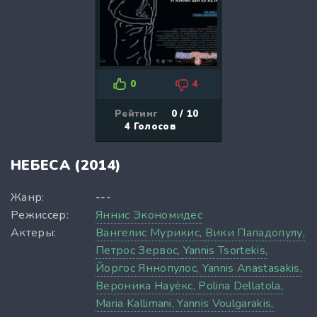
0
4
Рейтинг
0 / 10
4
Голосов
НЕБЕСА (2014)
Жанр:
---
Режиссер:
Яннис Экономидес
Актеры:
Вангелис Мурикис,
Вики Пападопулу,
Петрос Зервос,
Yannis Tsortekis,
Йоргос Яннопулос,
Yannis Anastasakis,
Вероника Науёкс,
Polina Dellatola,
Maria Kallimani,
Yannis Voulgarakis,