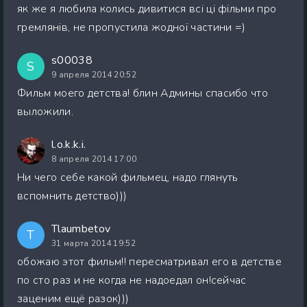
як же я любила колись дивитися всі ці фільми про
гремлянів, не пропустила жодної частини =)
s00038
S
9 апреля 2014 20:52
Фильм моего детства! блин Админы спасибо что
выложили.
l.o.k.k.i.
8 апреля 2014 17:00
Ни чего себе какой фильмец, надо глянуть
вспомнить детство)))
Tlaumbetov
T
31 марта 2014 19:52
обожаю этот фильм!! пересматривал его в детстве
по сто раз и не когда не надоедал он!сейчас
заценим ещё разок)))