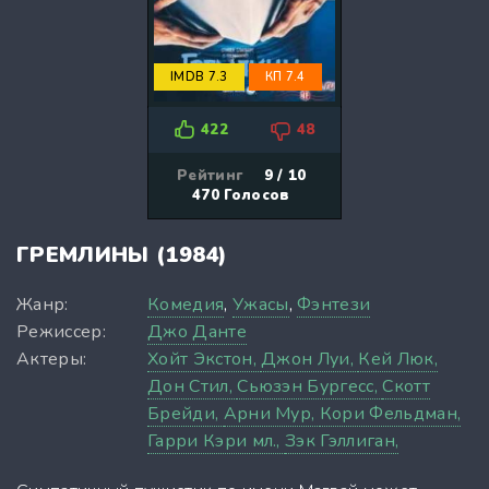
IMDB 7.3
КП 7.4
422
48
Рейтинг
9 / 10
470
Голосов
ГРЕМЛИНЫ (1984)
Жанр:
Комедия
,
Ужасы
,
Фэнтези
Режиссер:
Джо Данте
Актеры:
Хойт Экстон,
Джон Луи,
Кей Люк,
Дон Стил,
Сьюзэн Бургесс,
Скотт
Брейди,
Арни Мур,
Кори Фельдман,
Гарри Кэри мл.,
Зэк Гэллиган,