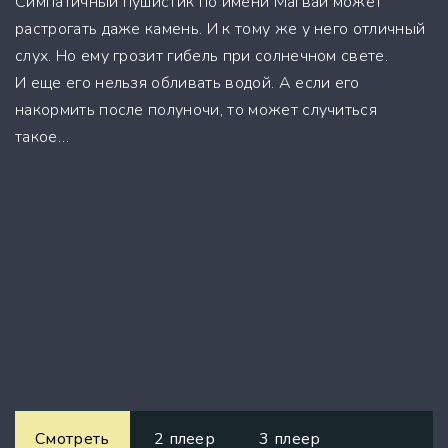
Симпатичный пушистик по имени Магвай может
растрогать даже камень. И к тому же у него отличный
слух. Но ему грозит гибель при солнечном свете.
И еще его нельзя обливать водой. А если его
накормить после полуночи, то может случиться
такое…
Смотреть
2 плеер
3 плеер