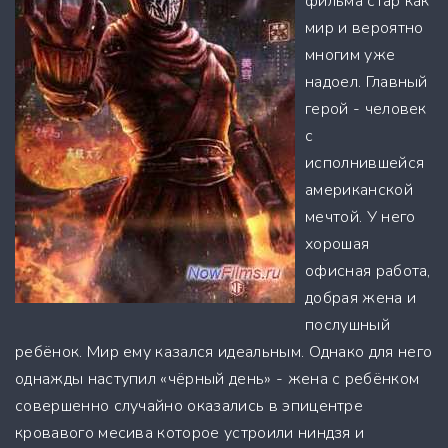
фильма стар как
мир и вероятно
многим уже
надоел. Главный
герой - человек
с
исполнившейся
американской
мечтой. У него
хорошая
офисная работа,
добрая жена и
послушный
ребёнок. Мир ему казался идеальным. Однако для него
однажды наступил «чёрный день» - жена с ребёнком
совершенно случайно оказались в эпицентре
кровавого месива которое устроили ниндзя и