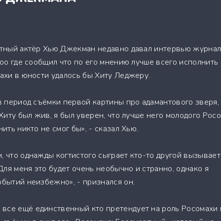
тный актёр Хью Джекман недавно давал интервью журнал
hoo где сообщил что по его мнению лучше всего исполнить
ахи в юности удалось бы Хиту Леджеру.
в период съёмки первой картины про адамантового зверя,
 Хиту был жив, я был уверен, что лучше него молодого Рос
ить никто не смог бы», - сказал Хью.
, что однажды когтистого сыграет кто-то другой вызывает
ля меня это будет очень необычно и странно, однако я
обытий неизбежно», - признался он.
все ещё единственный кто претендует на роль Росомахи 