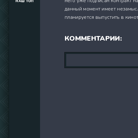
него уже подписан контракт н
НАШ ТОП
(34291)
данный момент имеет незамысл
(39129)
планируется выпустить в кинот
(737)
КОММЕНТАРИИ: