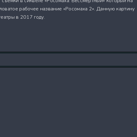
а съёмки в сиквеле «Росомаха: Бессмертный» который на
оватое рабочее название «Росомаха 2». Данную картину
еатры в 2017 году.