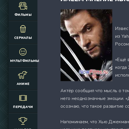
(12925)
(3076)
(4392)
(2166)
ФИЛЬМЫ
(6692)
(660)
(2645)
(1830)
Извес
(324)
(2752)
из Ya
СЕРИАЛЫ
(2164)
(884)
Росом
(10686)
(12174)
(335)
(7063)
«Ещё 
МУЛЬТФИЛЬМЫ
(3006)
когда
(2149)
исполн
(308)
АНИМЕ
(4415)
Актёр сообщил что мысль о том
(4533)
него неоднозначные эмоции. «Д
(3222)
осознаю, что такое развитие с
ПЕРЕДАЧИ
(3576)
(576)
Напоминаем, что Хью Джекман 