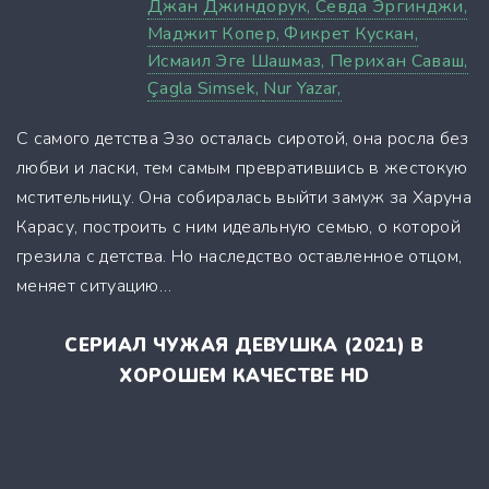
Джан Джиндорук,
Севда Эргинджи,
Маджит Копер,
Фикрет Кускан,
Исмаил Эге Шашмаз,
Перихан Саваш,
Çagla Simsek,
Nur Yazar,
С самого детства Эзо осталась сиротой, она росла без
любви и ласки, тем самым превратившись в жестокую
мстительницу. Она собиралась выйти замуж за Харуна
Карасу, построить с ним идеальную семью, о которой
грезила с детства. Но наследство оставленное отцом,
меняет ситуацию…
СЕРИАЛ ЧУЖАЯ ДЕВУШКА (2021) В
ХОРОШЕМ КАЧЕСТВЕ HD