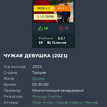
IMDB 4.3
КП 6.3
1-13 СЕРИЯ
18
63
Рейтинг
2.2 /
10
81
Голосов
ЧУЖАЯ ДЕВУШКА (2021)
Год выхода:
2021
Страна:
Турция
Жанр:
Драма
Время:
02:30:00
Перевод:
Многоголосый закадровый
Режиссер:
Фериде Кайтан
Актеры:
Sinan Arslan,
Седеф Авджи,
Мюнир