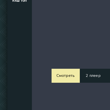
НАШ ТОП
(34291)
(39129)
(737)
Смотреть
2 плеер