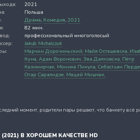
выхода:
2021
а:
Польша
:
Драма
,
Комедия
,
2021
я:
82 мин.
вод:
профессиональный многоголосый
ссер:
Jakub Michalczuk
ры:
Марчин Дорочиньский,
Майя Осташевска,
Иза
Куна,
Адам Воронович,
Эва Далковска,
Пётр
Казимирчак,
Моника Пикула,
Себастьян Перде
Отар Саралидзе,
Мацей Мишчак,
следний момент, родители пары решают, что банкету всё 
 (2021) В ХОРОШЕМ КАЧЕСТВЕ HD