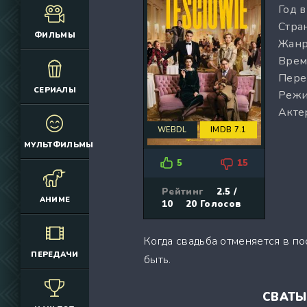
Год 
(12925)
(3076)
Стран
(4392)
(2166)
ФИЛЬМЫ
Жанр
(6692)
(660)
Врем
(2645)
(1830)
Пере
(324)
(2752)
СЕРИАЛЫ
Режи
(2164)
(884)
Акте
(10686)
(12174)
WEBDL
IMDB 7.1
(335)
(7063)
МУЛЬТФИЛЬМЫ
(3006)
5
15
(2149)
(308)
Рейтинг
2.5 /
АНИМЕ
10
20
Голосов
(4415)
(4533)
Когда свадьба отменяется в по
(3222)
ПЕРЕДАЧИ
быть.
(3576)
(576)
СВАТЫ