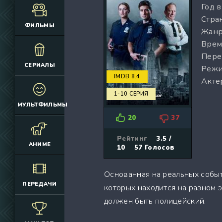
Год 
(12925)
(3076)
Стран
(4392)
(2166)
ФИЛЬМЫ
Жанр
(6692)
(660)
Врем
(2645)
(1830)
Пере
(324)
(2752)
СЕРИАЛЫ
Режи
(2164)
(884)
IMDB 8.4
Акте
(10686)
(12174)
1-10 СЕРИЯ
(335)
(7063)
МУЛЬТФИЛЬМЫ
(3006)
20
37
(2149)
(308)
Рейтинг
3.5 /
АНИМЕ
10
57
Голосов
(4415)
(4533)
Основанная на реальных собы
(3222)
ПЕРЕДАЧИ
которых находится на разном э
(3576)
должен быть полицейский.
(576)