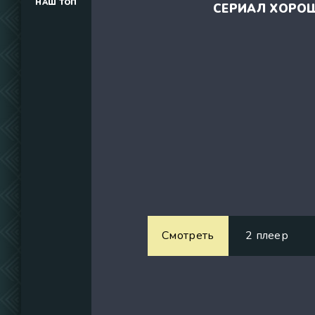
НАШ ТОП
СЕРИАЛ ХОРОШ
(34291)
(39129)
(737)
Смотреть
2 плеер