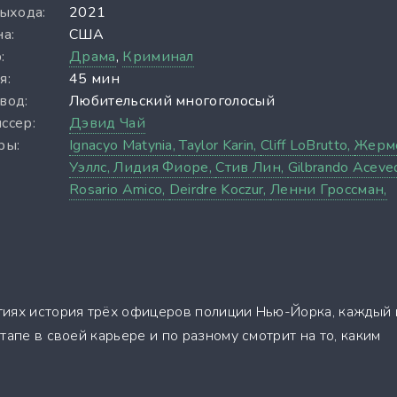
выхода:
2021
а:
США
:
Драма
,
Криминал
я:
45 мин
вод:
Любительский многоголосый
ссер:
Дэвид Чай
ры:
Ignacyo Matynia,
Taylor Karin,
Cliff LoBrutto,
Жерм
Уэллс,
Лидия Фиоре,
Стив Лин,
Gilbrando Aceve
Rosario Amico,
Deirdre Koczur,
Ленни Гроссман,
тиях история трёх офицеров полиции Нью-Йорка, каждый 
тапе в своей карьере и по разному смотрит на то, каким