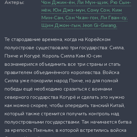
Актеры:
Чон Джин-ён,
Ли Мун-щик,
Рю Сын-
нён,
Юн Джэ-мун,
Сону Сон,
Ким
Мин-Сан,
Сон Чхан-гон,
Ли Гван-су,
Щин Джон-гын,
Jeon Gi-Gwang,
Те стародавние времена, когда на Корейском
полуострове существовало три государства: Силла,
Пэкче и Когурё. Король Силла Ким Ю-cин
вознамерился объединить все три страны и стать
правителем объединённого королевства. Войска
Силла уже покорили народ Пэкче, но для полной
победы ещё необходимо сразиться с воинами
северного государства Когурё и сделать это нужно
как можно скорее, чтобы опередить танский Китай,
который также стремится получить контроль над
полуостровными государствами. Так начинается битва
за крепость Пхеньян, в которой встретились войска