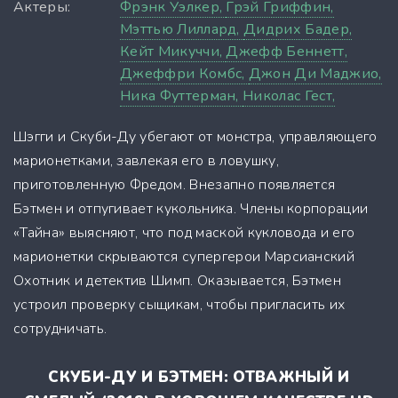
Актеры:
Фрэнк Уэлкер,
Грэй Гриффин,
Мэттью Лиллард,
Дидрих Бадер,
Кейт Микуччи,
Джефф Беннетт,
Джеффри Комбс,
Джон Ди Маджио,
Ника Футтерман,
Николас Гест,
Шэгги и Скуби-Ду убегают от монстра, управляющего
марионетками, завлекая его в ловушку,
приготовленную Фредом. Внезапно появляется
Бэтмен и отпугивает кукольника. Члены корпорации
«Тайна» выясняют, что под маской кукловода и его
марионетки скрываются супергерои Марсианский
Охотник и детектив Шимп. Оказывается, Бэтмен
устроил проверку сыщикам, чтобы пригласить их
сотрудничать.
СКУБИ-ДУ И БЭТМЕН: ОТВАЖНЫЙ И