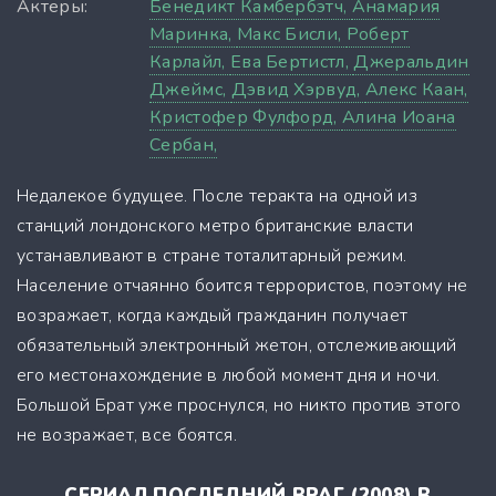
Актеры:
Бенедикт Камбербэтч,
Анамария
Маринка,
Макс Бисли,
Роберт
Карлайл,
Ева Бертистл,
Джеральдин
Джеймс,
Дэвид Хэрвуд,
Алекс Каан,
Кристофер Фулфорд,
Алина Иоана
Сербан,
Недалекое будущее. После теракта на одной из
станций лондонского метро британские власти
устанавливают в стране тоталитарный режим.
Население отчаянно боится террористов, поэтому не
возражает, когда каждый гражданин получает
обязательный электронный жетон, отслеживающий
его местонахождение в любой момент дня и ночи.
Большой Брат уже проснулся, но никто против этого
не возражает, все боятся.
СЕРИАЛ ПОСЛЕДНИЙ ВРАГ (2008) В