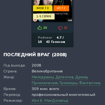
IMDB 7.0
КП 7.1
1-5 СЕРИЯ
20
23
Рейтинг
4.7 /
10
43
Голосов
ПОСЛЕДНИЙ ВРАГ (2008)
Год выхода:
2008
Страна:
Великобритания
Жанр:
Мелодрамы
,
Детектив
,
Драма
,
Приключения
,
Триллеры
,
Фантастика
Время:
309 мин. всего
Перевод:
профессиональный многоголосый
Режиссер:
Иэн Б. МакДональд