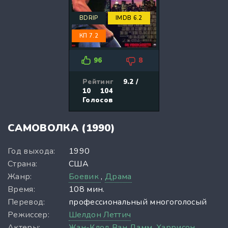
BDRIP
IMDB 6.2
КП 7.2
96
8
Рейтинг
9.2 /
10
104
Голосов
САМОВОЛКА (1990)
Год выхода:
1990
Страна:
США
Жанр:
Боевик
,
Драма
Время:
108 мин.
Перевод:
профессиональный многоголосый
Режиссер:
Шелдон Леттич
Актеры:
Жан-Клод Ван Дамм,
Харрисон