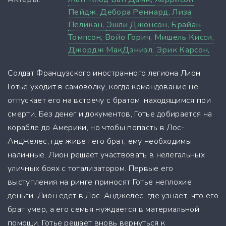
Пейдж,
Дебора Реннард,
Лиза
Пеликан,
Эшли Джонсон,
Брайан
Томпсон,
Войо Горич,
Мишель Кисси,
Джордж МакДэниэл,
Эрик Карсон,
Солдат Французского иностранного легиона Лион
Готье уходит в самоволку, когда командование не
отпускает его на встречу с братом, находящимся при
смерти. Без денег и документов, Готье добирается на
корабле до Америки, но чтобы попасть в Лос-
Анджелес, где живет его брат, ему необходимы
наличные. Лион решает участвовать в нелегальных
уличных боях с тотализатором. Первые его
выступления на ринге приносят Готье неплохие
деньги. Лион едет в Лос-Анджелес, где узнает, что его
брат умер, а его семья нуждается в материальной
помощи. Готье решает вновь вернуться к