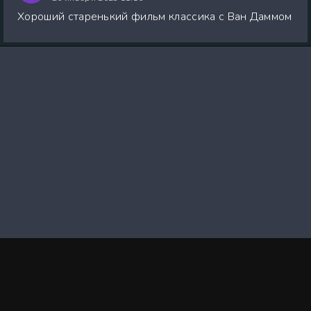
Хороший старенький фильм классика с Ван Даммом