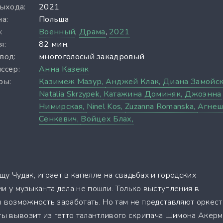
выхода:
2021
а:
Польша
:
Военный
,
Драма
,
2021
я:
82 мин.
вод:
многоголосый закадровый
ссер:
Анна Казеяк
ры:
Казимеж Мазур,
Анджей Клак,
Диана Замойск
Natalia Skrzypek,
Катажина Доминяк,
Джоэнна
Нимирская,
Ninel Kos,
Zuzanna Romanska,
Агнеш
Сенкевич,
Войцех Блах,
у Чудак, играет в капелле на свадьбах и городских
и у музыканта дела не пошли. Только выступления в
ы возможность заработать. Но там не представляют оркест
рты вывозит из гетто талантливого скрипача Шимона Акерм