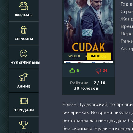
Год 
(12925)
(3076)
Стран
(4392)
(2166)
ФИЛЬМЫ
Жанр
(6692)
(660)
Врем
(2645)
(1830)
Пере
(324)
(2752)
СЕРИАЛЫ
Режи
(2164)
(884)
Акте
(10686)
(12174)
WEBDL
IMDB 6.5
(335)
(7063)
МУЛЬТФИЛЬМЫ
(3006)
6
24
(2149)
(308)
Рейтинг
2 / 10
АНИМЕ
30
Голосов
(4415)
(4533)
Роман Цудаковский, по прозвищ
(3222)
ПЕРЕДАЧИ
вечеринках. Во время оккупаци
(3576)
ресторанах для немцев дали б
(576)
без скрипача. Чудак на конце