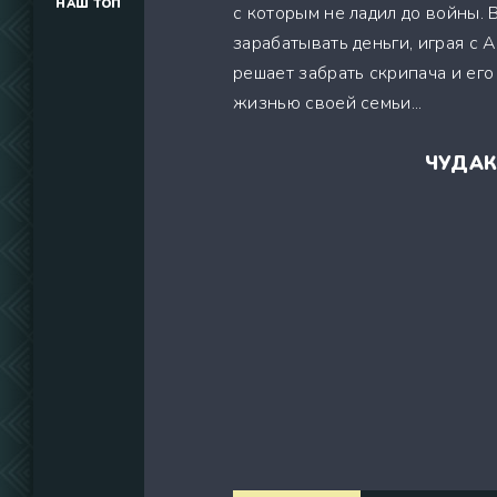
НАШ ТОП
с которым не ладил до войны. 
(34291)
зарабатывать деньги, играя с
(39129)
решает забрать скрипача и его
(737)
жизнью своей семьи...
ЧУДАК