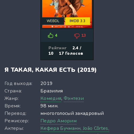
WEBDL
IMDB 3.3
4
13
Рейтинг
2.4 /
10
17
Голосов
Я ТАКАЯ, КАКАЯ ЕСТЬ (2019)
Год выхода:
2019
Страна:
Бразилия
Жанр:
Комедия
,
Фэнтези
Время:
98 мин.
Перевод:
многоголосый закадровый
Режиссер:
Педро Аморим
Актеры:
Кефера Бучманн,
João Côrtes,